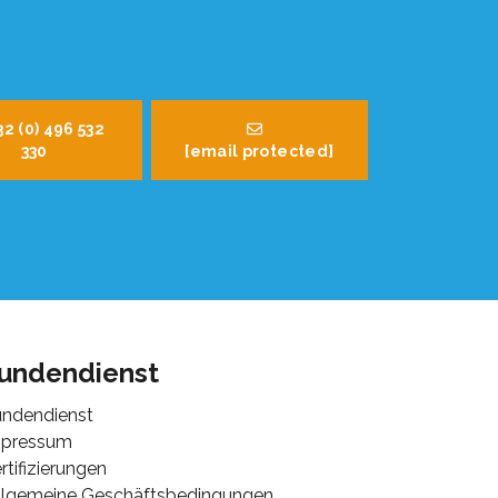
32 (0) 496 532
330
[email protected]
undendienst
ndendienst
mpressum
rtifizierungen
lgemeine Geschäftsbedingungen