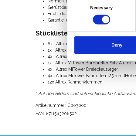
Consent
Normen: EN 1004, EN 1298, professionellen E
Gerüstklasse III (200 Kg/m²)
Necessary
Selection
Erfüllt die Berechnungen für Festigkeit und Sta
Garantie: 5 Jahre
Stückliste:
6x Altrex MiTower Aufbaurahmen
Deny
1x Altrex MiTower Plattform mit Luke, Holz
4x Altrex MiTower Doppelte Geländerstreb
1x Altrex MiTower Bordbretter Satz Alumini
4x Altrex MiTower Dreieckausleger
4x Altrex MiTower Fahrrollen 125 mm (Höhen
12x Altrex Rahmenklemmen
*
Auf den Bildern sind unterschiedliche Aufbauvari
Artikelnummer:: C003000
EAN: 8711563206502