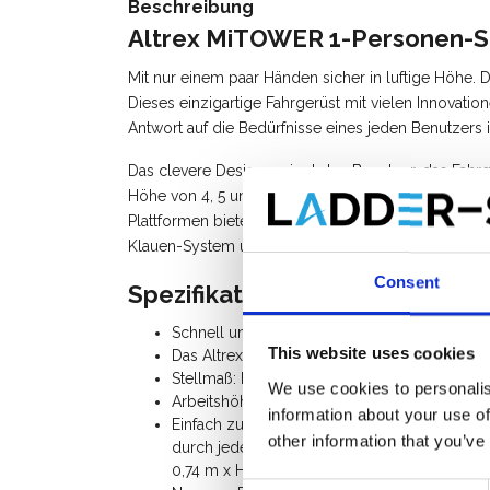
Beschreibung
Altrex MiTOWER 1-Personen-S
Mit nur einem paar Händen sicher in luftige Höhe.
Dieses einzigartige Fahrgerüst mit vielen Innovation
Antwort auf die Bedürfnisse eines jeden Benutzers 
Das clevere Design zwingt den Benutzer, das Fahrger
Höhe von 4, 5 und sogar 6 Metern Arbeitshöhe. Qu
Plattformen bieten maximalen Halt und erleichtern
Klauen-System und Doppelstopp-Lenkrollen machen
Consent
Spezifikation:
Schnell und sicher von nur einer Person auf
This website uses cookies
Das Altrex MiTower Plus ist von 1 Person zu 
Stellmaß: Breite 0,75 m x Länge 1,20 m
We use cookies to personalis
Arbeitshöhe 4 m / maximum Plattformhöhe 
information about your use of
Einfach zu transportieren. Aus den Gerüstte
other information that you’ve
durch jede gängige Türöffnung und in viel
0,74 m x Höhe 1,58 m