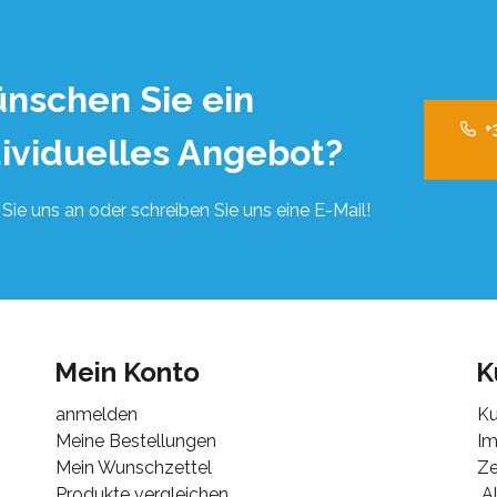
nschen Sie ein
+
dividuelles Angebot?
Sie uns an oder schreiben Sie uns eine E-Mail!
Mein Konto
K
anmelden
Ku
Meine Bestellungen
I
Mein Wunschzettel
Ze
Produkte vergleichen
Al