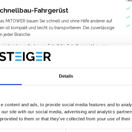
Ni
chnellbau-Fahrgerüst
 Das MiTOWER bauen Sie schnell und ohne Hilfe anderer auf.
en ist kompakt und leicht zu transportieren. Die zuverlässige
in jeder Branche.
üst sicher aufzubauen. Schritt für Schritt erreicht es eine
erträger und ein einzigartiger Aufhängemechanismus in den
 den Aufbau. Doppelte Geländerstreben, ein praktisches
 das Fahrgerüst zum stabilsten seiner Art.
Details
zubauen innerhalb 10 Minuten.
benutzen.
e content and ads, to provide social media features and to analy
2,20 m
 our site with our social media, advertising and analytics partn
ilen kann schnell ein Wagen zusammengestellt werden. Passt
 provided to them or that they’ve collected from your use of their
e Firmenwagen. Abmessungen wagen Länge 1,20 m x Breitte