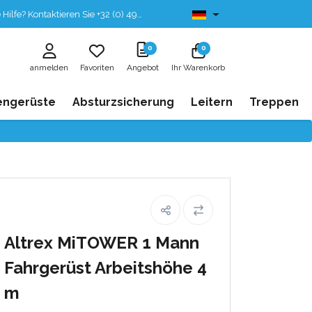
fe? Kontaktieren Sie +32 (0) 496 532 330
Ab lager lieferbar
0
0
anmelden
Favoriten
Angebot
Ihr Warenkorb
engerüste
Absturzsicherung
Leitern
Treppen
Altrex MiTOWER 1 Mann
Fahrgerüst Arbeitshöhe 4
m