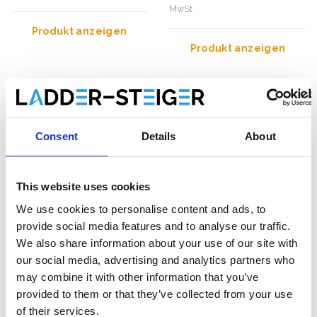
MwSt
Produkt anzeigen
Produkt anzeigen
Consent
Details
About
This website uses cookies
We use cookies to personalise content and ads, to
provide social media features and to analyse our traffic.
We also share information about your use of our site with
our social media, advertising and analytics partners who
ASC XS-Lift Personenlift
ASC Alu-Steg 300 Länge
may combine it with other information that you’ve
Arbeitshöhe 3,8 m
3 m
provided to them or that they’ve collected from your use
of their services.
€2.189,00
€472,00
€2.612,07
€510,67
Exkl.