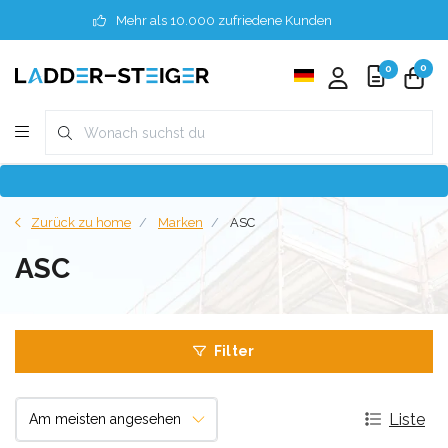
Mehr als 10.000 zufriedene Kunden
0
0
Zurück zu home
Marken
ASC
ASC
Filter
Liste