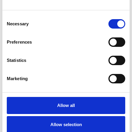
Exkl. MwSt
MwSt
Consent
Hinzufügen
Produkt anzeigen
Necessary
Selection
Preferences
Statistics
Marketing
Allow all
ASC Zimmerfahrgerüst A-
ASC Zimmerfahrgerüst A-
Line 6 Sprossen
Line Arbeitshöhe 3,85 m
Allow selection
Klapprahmen 75-6