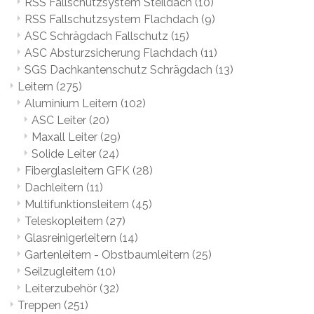
RSS Fallschutzsystem Steildach
(10)
RSS Fallschutzsystem Flachdach
(9)
ASC Schrägdach Fallschutz
(15)
ASC Absturzsicherung Flachdach
(11)
SGS Dachkantenschutz Schrägdach
(13)
Leitern
(275)
Aluminium Leitern
(102)
ASC Leiter
(20)
Maxall Leiter
(29)
Solide Leiter
(24)
Fiberglasleitern GFK
(28)
Dachleitern
(11)
Multifunktionsleitern
(45)
Teleskopleitern
(27)
Glasreinigerleitern
(14)
Gartenleitern - Obstbaumleitern
(25)
Seilzugleitern
(10)
Leiterzubehör
(32)
Treppen
(251)