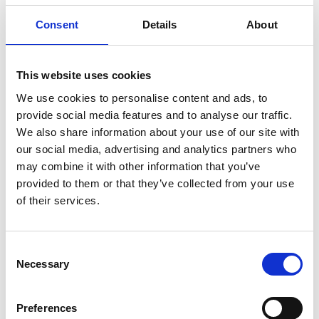
190 cm
(11)
Consent
Details
About
75 cm
(5)
90 cm
(3)
135 cm
(3)
This website uses cookies
250 cm
(8)
75 cm
(3)
We use cookies to personalise content and ads, to
90 cm
(2)
provide social media features and to analyse our traffic.
135 cm
(3)
We also share information about your use of our site with
305 cm
(8)
our social media, advertising and analytics partners who
75 cm
(3)
may combine it with other information that you’ve
90 cm
(2)
provided to them or that they’ve collected from your use
135 cm
(3)
of their services.
Do it yourself / Semi-Professionel
(13)
140 cm
(1)
75 cm
(1)
Consent
Necessary
150 cm
(1)
Selection
75 cm
(1)
165 cm
(1)
Preferences
75 cm
(1)