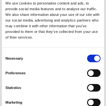
We use cookies to personalise content and ads, to
Exkl. MwSt
Exkl. MwSt
provide social media features and to analyse our traffic.
We also share information about your use of our site with
Produkt anzeigen
Produkt anzeigen
our social media, advertising and analytics partners who
may combine it with other information that you’ve
provided to them or that they’ve collected from your use
Mehr als 10.000 zufriedene
Kostenloser Versand in den
of their services.
Kunden
Niederlanden und Belgien
Consent
Necessary
Selection
Preferences
Statistics
Marketing