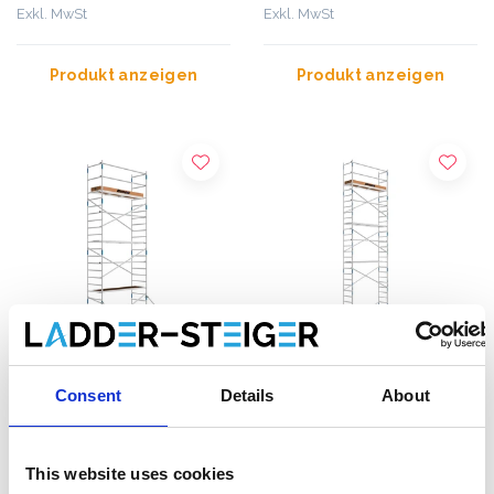
Exkl. MwSt
Exkl. MwSt
Produkt anzeigen
Produkt anzeigen
Consent
Details
About
Alumexx Rollgerüst Basic
Alumexx Rollgerüst Basic
90x190 Arbeitshöhe 8,2 m
90x190 Arbeitshöhe 10,2
m
This website uses cookies
€1.724,00
€1.967,00
€1.799,00
€1.999,00