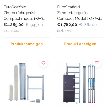
EuroScaffold
EuroScaffold
Zimmerfahrgerüst
Zimmerfahrgerüst
Compact modul 1+2+3
Compact Modul 1+2+3+4
Arbeitshöhe 5,5 m
€1.285,00
Arbeitshöhe 7,5 m
€1.782,00
€1.345,00
€1.862,00
Exkl. MwSt
Exkl. MwSt
Produkt anzeigen
Produkt anzeigen