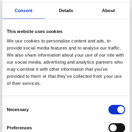
Consent
Details
About
Solide Alu-Steg Länge
Solide Alu-Steg Länge
6,20 m
7,20 m
This website uses cookies
€854,00
€914,00
€1.123,90
€1.203,34
Exkl.
Exkl.
We use cookies to personalise content and ads, to
MwSt
MwSt
provide social media features and to analyse our traffic.
We also share information about your use of our site with
Produkt anzeigen
Produkt anzeigen
our social media, advertising and analytics partners who
may combine it with other information that you’ve
provided to them or that they’ve collected from your use
of their services.
Consent
Necessary
Selection
Preferences