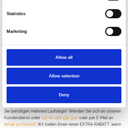
Statistics
Solide Alu-Steg Länge
EuroScaffold Alu-Steg
8,20 m
Laufsteg Länge 4 m
Marketing
€972,00
€544,00
€1.279,90
€600,41
Exkl.
Exkl.
MwSt
MwSt
Allow all
Produkt anzeigen
Produkt anzeigen
Allow selection
1
2
Deny
Sie benötigen mehrere Laufstege? Wenden Sie sich an unseren
Kundendienst unter
+32 (0) 496 532 330
oder per E-Mail an
[email protected]
. Wir bieten Ihnen einen EXTRA-RABATT, wenn