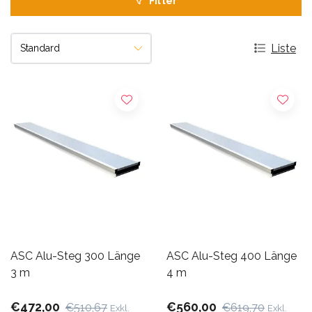
Filter
Liste
ASC Alu-Steg 300 Länge
ASC Alu-Steg 400 Länge
3 m
4 m
€472,00
€560,00
€510,67
€619,70
Exkl.
Exkl.