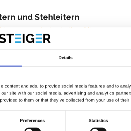
tern und Stehleitern
Gebrauchsanweisung Teleskopeitern Bigone & Yetipro
Gebrauchsanweisung Solide Leitern und Treppen
Gebrauchsanweisung Eurostairs Stehleitern
Gebrauchsanweisung Eurostairs Leitern
Details
ttenliften
Aufbau- und Bedienungsanleitung Mondelin Levpano Plattenlift 1 & 2
e content and ads, to provide social media features and to analy
Aufbau-
un
d
Bedienungsanleitung Mondelin Levpano Plattenlift Comb
 our site with our social media, advertising and analytics partn
 provided to them or that they’ve collected from your use of their
terliften
Preferences
Statistics
Gebrauchsanweisung Materialaufzug Comabi Apache