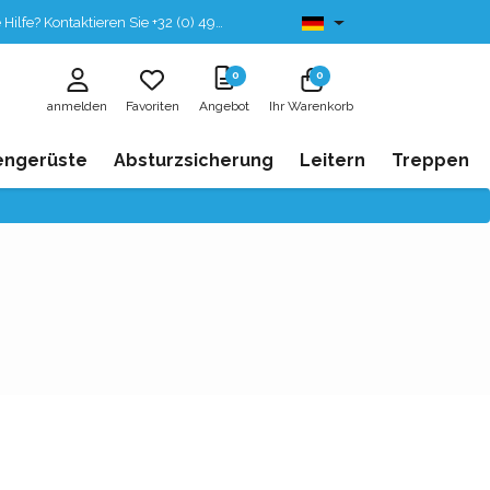
fe? Kontaktieren Sie +32 (0) 496 532 330
Ab lager lieferbar
0
0
anmelden
Favoriten
Angebot
Ihr Warenkorb
engerüste
Absturzsicherung
Leitern
Treppen