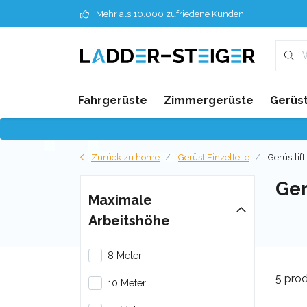
Mehr als 10.000 zufriedene Kunden
Fahrgerüste
Zimmergerüste
Gerüst
Zurück zu home
Gerüst Einzelteile
Gerüstlift 
Ger
Maximale
Arbeitshöhe
8 Meter
5 pro
10 Meter