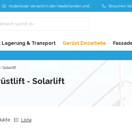
Kostenloser Versand in den Niederlanden und Belgien
Brauchen Sie Hil
 Lagerung & Transport
Gerüst Einzelteile
Fassad
- Solarlift
üstlift - Solarlift
dukte
Liste