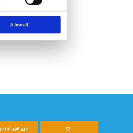
MwSt
Allow all
32 (0) 496 532