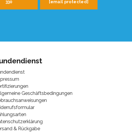
330
[email protected]
undendienst
ndendienst
mpressum
rtifizierungen
lgemeine Geschäftsbedingungen
ebrauchsanweisungen
derrufsformular
hlungsarten
tenschutzerklärung
rsand & Rückgabe