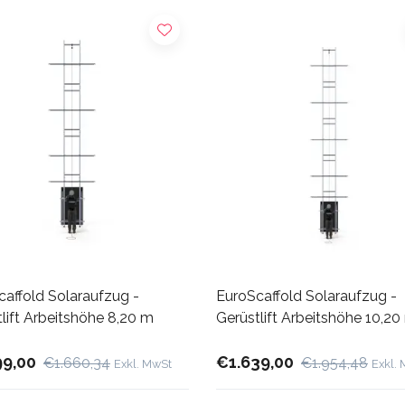
caffold Solaraufzug -
EuroScaffold Solaraufzug -
lift Arbeitshöhe 8,20 m
Gerüstlift Arbeitshöhe 10,20
99,00
€1.639,00
€1.660,34
€1.954,48
Exkl. MwSt
Exkl.