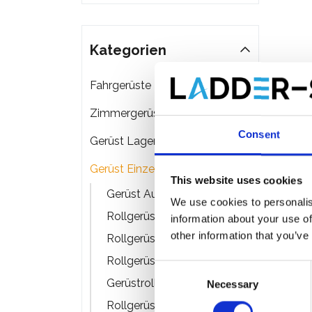
Kategorien
Fahrgerüste
Zimmergerüste
Consent
Gerüst Lagerung & Transport
Gerüst Einzelteile
This website uses cookies
Gerüst Aufbaurahmen
We use cookies to personalis
Rollgerüst Bühnen
information about your use of
other information that you’ve
Rollgerüst Streben
Rollgerüst Stabilisatoren
EuroS
Consent
Gerüstrollen
Gerüst
Necessary
Selection
Rollgerüst einzelteile