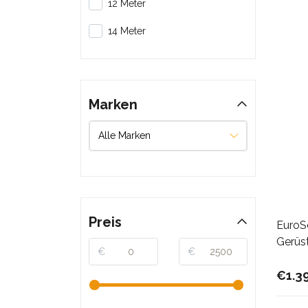
12 Meter
14 Meter
Marken
Preis
EuroS
Gerüst
€
€
€1.3