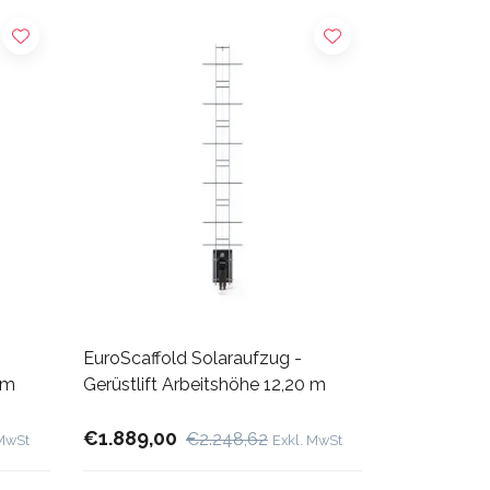
EuroScaffold Solaraufzug -
 m
Gerüstlift Arbeitshöhe 12,20 m
€1.889,00
€2.248,62
 MwSt
Exkl. MwSt