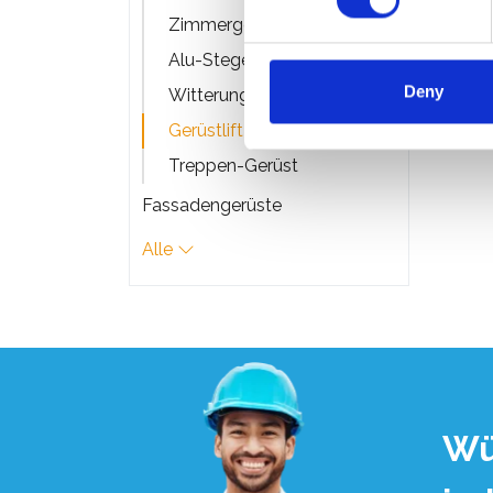
€2.1
Zimmergerüst Einzelteile
Alu-Stege
Deny
Witterungsschutz
Gerüstlift - Solarlift
Treppen-Gerüst
Fassadengerüste
Alle
Wü