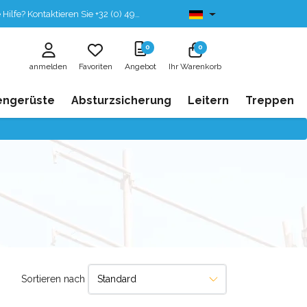
fe? Kontaktieren Sie +32 (0) 496 532 330
Ab lager lieferbar
0
0
anmelden
Favoriten
Angebot
Ihr Warenkorb
engerüste
Absturzsicherung
Leitern
Treppen
Sortieren nach