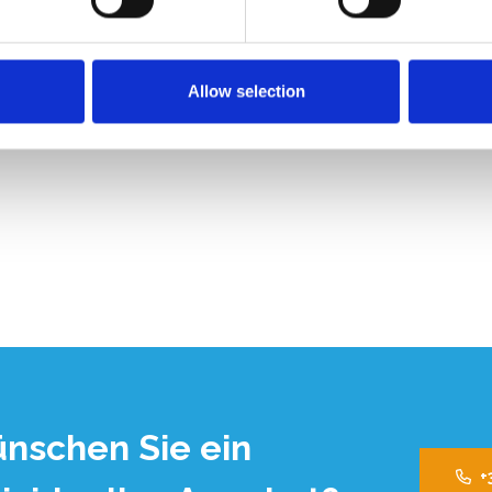
29,00
€1.691,00
€2.542,76
€2.020,01
Exkl. MwSt
Exkl. 
Hinzufügen
Hinzufügen
Allow selection
nschen Sie ein
+