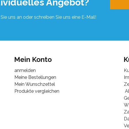
dividuelles Angebot?
Sie uns an oder schreiben Sie uns eine E-Mail!
Mein Konto
K
anmelden
Ku
Meine Bestellungen
I
Mein Wunschzettel
Ze
Produkte vergleichen
Al
G
Wi
Za
Da
Ve