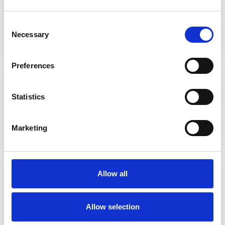
Consent
Necessary
Selection
Solide
Staltor
Preferences
Statistics
Marketing
Telesteps
Tubesca - Comabi
Allow all
Allow selection
Vultur ladders
Wakü