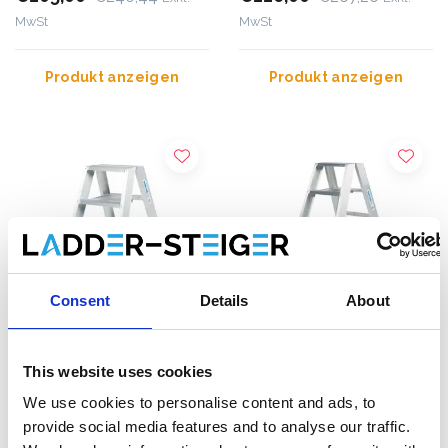
MwSt
MwSt
Produkt anzeigen
Produkt anzeigen
Consent
Details
About
This website uses cookies
Solide Stufen-Stehleiter
Solide Stufen-Stehleiter
We use cookies to personalise content and ads, to
beidseitig begehbar 2 x 4
beidseitig begehbar 2 x 5
provide social media features and to analyse our traffic.
Sprossen DT04
Sprossen DT05