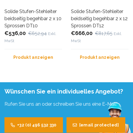
Solide Stufen-Stehleiter
Solide Stufen-Stehleiter
beidseitig begehbar 2 x 10
beidseitig begehbar 2 x 12
Sprossen DT10
Sprossen DT12
€536,00
€666,00
€652,94
€817,65
Exkl.
Exkl.
MwSt
MwSt
Produkt anzeigen
Produkt anzeigen
Wünschen Sie ein individuelles Angebot?
Rufen Sie uns an oder schreiben Sie uns eine E-Mail!
+32 (0) 496 532 330
[email protected]