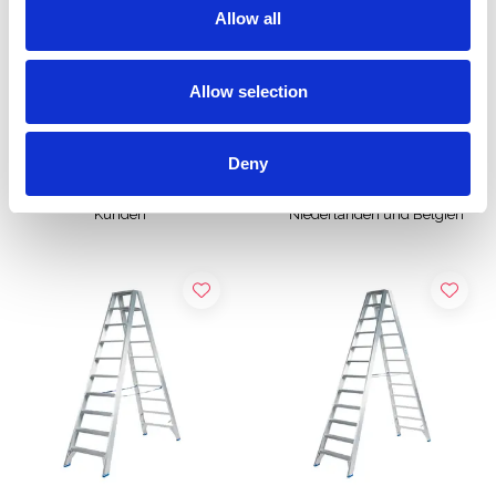
€360,00
€473,00
€436,26
€573,50
Allow all
Exkl.
Exkl.
MwSt
MwSt
Allow selection
Produkt anzeigen
Produkt anzeigen
Deny
Mehr als 10.000 zufriedene
Kostenloser Versand in den
Kunden
Niederlanden und Belgien