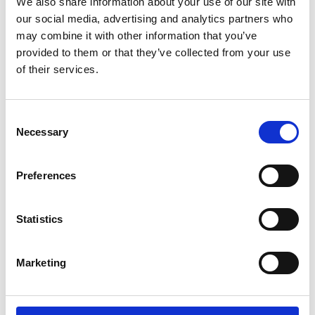
We also share information about your use of our site with
€262,00
€321,00
€312,03
€387,17
Exkl.
Exkl.
our social media, advertising and analytics partners who
MwSt
MwSt
may combine it with other information that you’ve
provided to them or that they’ve collected from your use
Produkt anzeigen
Produkt anzeigen
of their services.
Consent
Necessary
Selection
Preferences
Statistics
Marketing
Solide Stufen-Stehleiter
Solide Stufen-Stehleiter
beidseitig begehbar 2 x 6
beidseitig begehbar 2 x 8
Sprossen DT06
Sprossen DT08