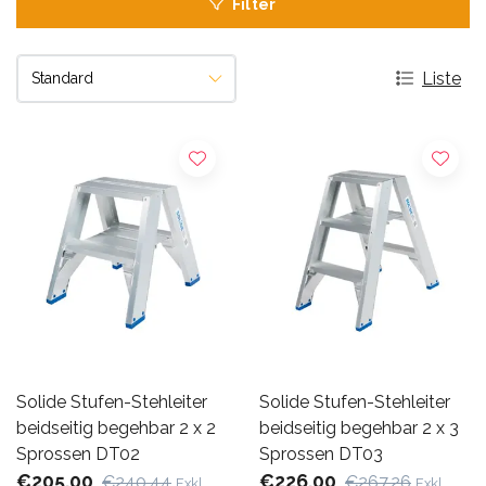
Filter
Liste
Solide Stufen-Stehleiter
Solide Stufen-Stehleiter
beidseitig begehbar 2 x 2
beidseitig begehbar 2 x 3
Sprossen DT02
Sprossen DT03
€205,00
€226,00
€240,44
€267,26
Exkl.
Exkl.