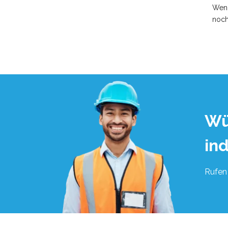
Wenn
noch
Wü
in
Rufen 