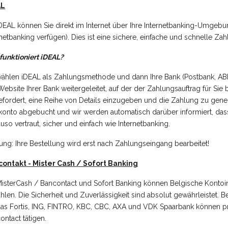
AL
 iDEAL können Sie direkt im Internet über Ihre Internetbanking-Umgeb
rnetbanking verfügen). Dies ist eine sichere, einfache und schnelle Z
funktioniert iDEAL?
wählen iDEAL als Zahlungsmethode und dann Ihre Bank (Postbank, A
Website Ihrer Bank weitergeleitet, auf der der Zahlungsauftrag für Sie 
efordert, eine Reihe von Details einzugeben und die Zahlung zu gene
konto abgebucht und wir werden automatisch darüber informiert, dass
uso vertraut, sicher und einfach wie Internetbanking.
ung: Ihre Bestellung wird erst nach Zahlungseingang bearbeitet!
ontakt - Mister Cash / Sofort Banking
MisterCash / Bancontact und Sofort Banking können Belgische Kontoin
hlen. Die Sicherheit und Zuverlässigkeit sind absolut gewährleistet. 
bas Fortis, ING, FINTRO, KBC, CBC, AXA und VDK Spaarbank können 
ontact tätigen.