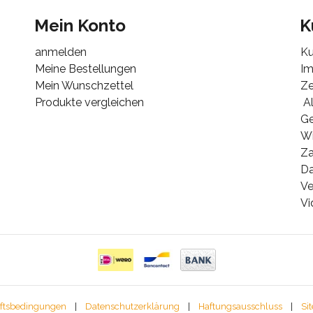
Mein Konto
K
anmelden
Ku
Meine Bestellungen
I
Mein Wunschzettel
Ze
Produkte vergleichen
Al
G
Wi
Za
Da
Ve
Vi
ftsbedingungen
|
Datenschutzerklärung
|
Haftungsausschluss
|
Si