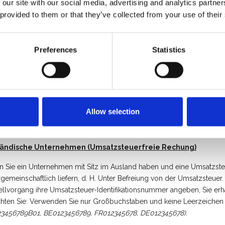
 our site with our social media, advertising and analytics partn
weg 57
 provided to them or that they’ve collected from your use of their
 Maaseik (Belgien)
: BE21 0016 2853 3303
: GEBABEBB
Preferences
Statistics
hlung bei Liefering
Zahlung zum Zeitpunkt der Lieferung ist nur möglich, wenn der Liefe
en Sie sich hierzu an unseren
Kundenservice
.
ahlung bei Abholung
Allow selection
 Sie Ihre Bestellung selbst abholen an unserer Abholstelle in Maase
ländische Unternehmen (Umsatzsteuerfreie Rechung)
 Sie ein Unternehmen mit Sitz im Ausland haben und eine Umsatzste
rgemeinschaftlich liefern, d. H. Unter Befreiung von der Umsatzsteu
ellvorgang ihre Umsatzsteuer-Identifikationsnummer angeben, Sie erha
hten Sie: Verwenden Sie nur Großbuchstaben und keine Leerzeichen
3456789B01, BE0123456789, FR012345678, DE012345678).