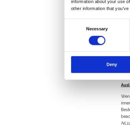
information about your use of
Eler
other information that you’ve
3680
IBAN
BIC
Consent
Necessary
Selection
Beza
Die 
Wend
Bez
Deny
Wenn
Aus
Wenn
inne
Best
beac
NL12