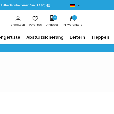
fe? Kontaktieren Sie +32 (0) 496 532 330
Ab lager lieferbar
0
0
anmelden
Favoriten
Angebot
Ihr Warenkorb
engerüste
Absturzsicherung
Leitern
Treppen