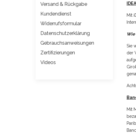
IDE
Versand & Rückgabe
Kundendienst
M
it
Inte
Widerrufsformular
Datenschutzerklärung
Wie 
Gebrauchsanweisungen
Sie 
Zertifizierungen
der 
aufg
Videos
Giro
gena
Acht
Banc
Mit 
beza
Pari
Banc