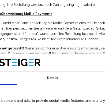
ung: Ihre Bestellung wird erst nach Zahlungseingang bearbeitet!
küberweisung Mollie Payments
Auswahl einer Banküberweisung via Mollie Payments erhalten Sie nac
 mit Ihrer persönlichen Bestellnummer und dem Gesamtbetrag. Sobal
egangen ist und überprüft wurde, wird Ihre Bestellung bearbeitet. All
ätigungsmail, v
ergessen Sie nicht Ihre Bestellnummer anzugeben.
e aufgepasst!!!
Wenn Sie sich für eine Überweisung entscheiden, verlä
 nach Zahlungseingang bearbeitet! Bei manueller Überweisung Ihrer Z
1 bis 3 Werktagen einzuplanen.
ahlen per Überweisung (Vorauszahlung)
empfehlen unseren Kunden, die Zahlung direkt auf unser BNP Paribas F
Details
ürzen.
müssen den Gesamtbetrag auf unser Bankkonto überweisen:
e content and ads, to provide social media features and to analy
o Projects BV