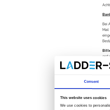
Acht
Ban
Bei 
Mail
eing
Best
Bitt
erst
von 
Bez
Wir 
Consent
verk
Sie 
This website uses cookies
We use cookies to personalis
Stec