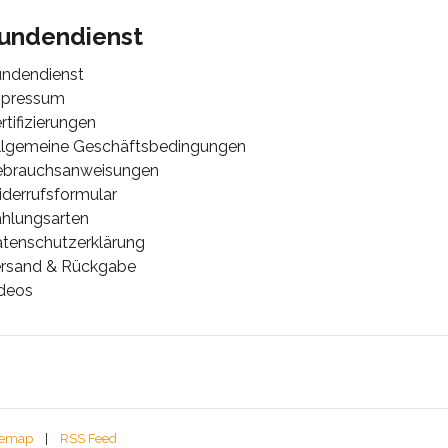
undendienst
ndendienst
mpressum
rtifizierungen
lgemeine Geschäftsbedingungen
ebrauchsanweisungen
derrufsformular
hlungsarten
tenschutzerklärung
rsand & Rückgabe
deos
temap
|
RSS Feed