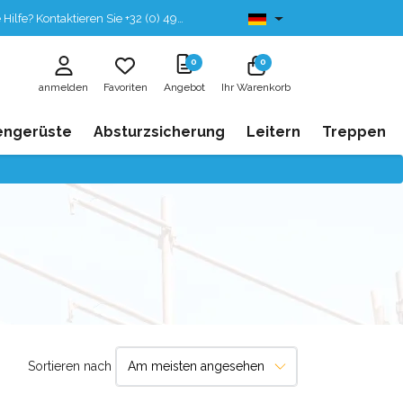
fe? Kontaktieren Sie +32 (0) 496 532 330
Ab lager lieferbar
0
0
anmelden
Favoriten
Angebot
Ihr Warenkorb
engerüste
Absturzsicherung
Leitern
Treppen
Sortieren nach