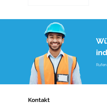
Wü
in
Rufen 
Kontakt