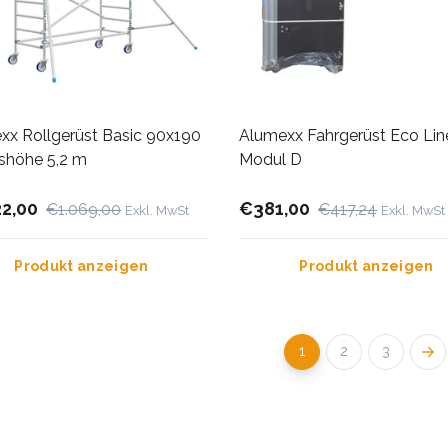
xx Rollgerüst Basic 90x190
Alumexx Fahrgerüst Eco Lin
tshöhe 5,2 m
Modul D
22,00
€381,00
€1.069,00
€417,24
Exkl. MwSt
Exkl. MwSt
Produkt anzeigen
Produkt anzeigen
1
2
3