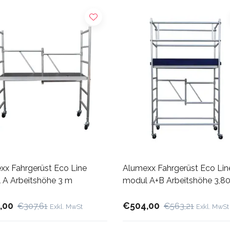
xx Fahrgerüst Eco Line
Alumexx Fahrgerüst Eco Lin
 A Arbeitshöhe 3 m
modul A+B Arbeitshöhe 3,8
,00
€504,00
€307,61
€563,21
Exkl. MwSt
Exkl. MwSt