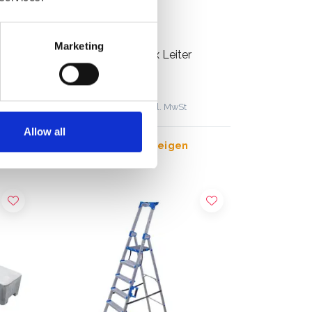
Marketing
00 mm
Alumexx Laddermax Leiter
Wandabstandhalter
€63,00
€70,40
Exkl. MwSt
Allow all
Produkt anzeigen