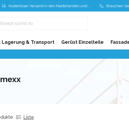
Kostenloser Versand in den Niederlanden und Belgien
Brauchen Sie Hil
 Lagerung & Transport
Gerüst Einzelteile
Fassad
umexx
odukte
Liste