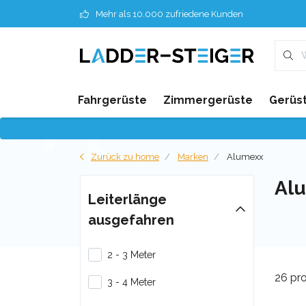
Mehr als 10.000 zufriedene Kunden
Fahrgerüste
Zimmergerüste
Gerüst
Zurück zu home
Marken
Alumexx
Al
Leiterlänge
ausgefahren
2 - 3 Meter
26 pr
3 - 4 Meter