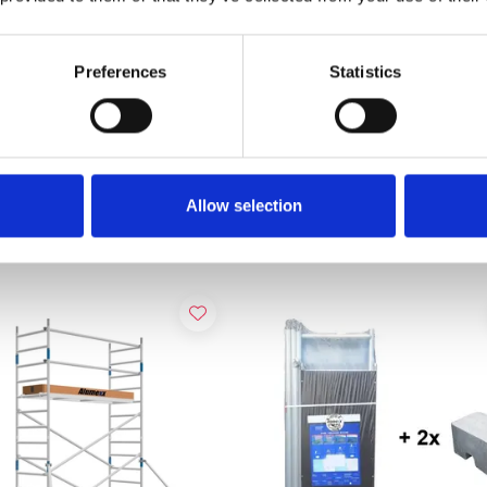
Preferences
Statistics
xx Fahrgerüst Eco Line
Zimmerfahrgerüst Rollen 1
 C
(4 Stück)
,00
€82,00
€483,94
€88,48
Exkl. MwSt
Exkl. MwSt
Allow selection
Produkt anzeigen
Nicht auf Lager