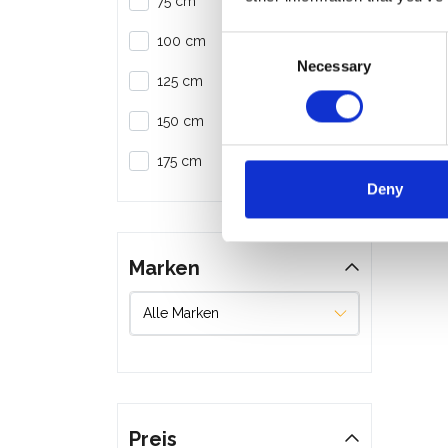
75 cm
100 cm
Consent
Necessary
Selection
Alume
125 cm
Modul
150 cm
€437
175 cm
Deny
Marken
Preis