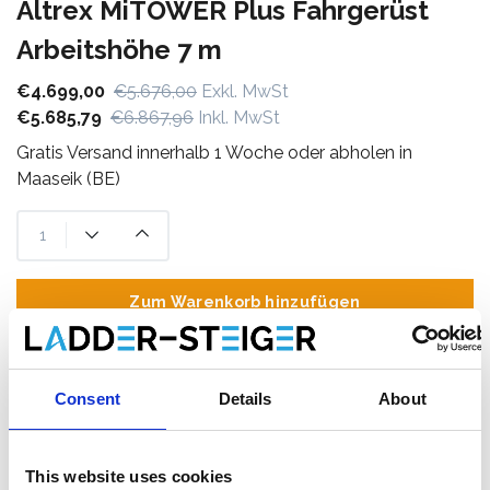
Altrex MiTOWER Plus Fahrgerüst
Arbeitshöhe 7 m
€4.699,00
€5.676,00
Exkl. MwSt
€5.685,79
€6.867,96
Inkl. MwSt
Gratis Versand innerhalb 1 Woche oder abholen in
Maaseik (BE)
Zum Warenkorb hinzufügen
Zum Angebot hinzufügen
Consent
Details
About
Als Favorit speichern
This website uses cookies