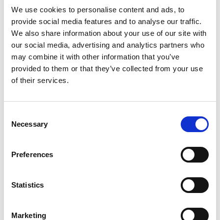
We use cookies to personalise content and ads, to
provide social media features and to analyse our traffic.
Produktinformation
Ähnliche Produkte
Bewe
We also share information about your use of our site with
our social media, advertising and analytics partners who
may combine it with other information that you’ve
Beschreibung
provided to them or that they’ve collected from your use
Altrex MiTOWER PLUS 2-Personen-
of their services.
Schnellbau-Fahrgerüst
Consent
Das
MiTOWER PLUS
ist der Nachfolger des erfolgreichen
Necessary
Selection
MiTOWER. Für den Aufbau dieses Gerüstes ist nur eine einzige
Person erforderlich. Aufgrund der größeren Arbeitsplattform
dürfen Sie aber gemeinsam mit Ihrem Kollegen auf dem Gerüst
Preferences
arbeiten. Nach dem Abbau lässt sich dieses kompakte
Fahrgerüst einfach transportieren. Ein würdiger Nachfolger eines
einzigartigen Gerüstes.
Statistics
Das clevere Design zwingt den Benutzer, das Fahrgerüst sicher
aufzubauen. Schritt für Schritt erreicht es sogar eine Höhe von
Marketing