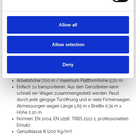
bis zu 8 Metern Arbeitshöhe. Querträger und ein einzigartiger
Aufhängemechanismus in den Plattformen bieten maximalen
Halt und erleichtern den Aufbau. Doppelte Geländerstreben, ein
praktisches Klauen-System und Doppelstopp-Lenkrollen
Allow all
machen das Fahrgerüst zum stabilsten seiner Art.
Spezifikation:
Allow selection
Schnell und sicher von nur einer Person
aufzubauen innerhalb 12 Minuten.
Deny
Das Altrex MiTower Plus ist von 2 Personen zu benutzen.
Stellmaß: Breite 0,75 m x Länge 1,65 m
Arbeitshöhe 7,00 m / maximum Plattformhöhe 5,20 m
Einfach zu transportieren. Aus den Gerüstteilen kann
schnell ein Wagen zusammengestellt werden. Passt
durch jede gängige Türöffnung und in viele Firmenwagen.
Abmessungen wagen Länge 1,65 m x Breitte 0,74 m x
Höhe 2,10 m
Normen: EN 1004, EN 1298, TRBS 2121-1, professionellen
Einsatz
Gerüstklasse III (200 Kg/m²)