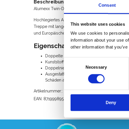
Beschreibung
Consent
Alumexx Twin-Deck® eine sehr robuste hochwertige
Hochlegiertes Aluminium kombiniert mit Kunststof
This website uses cookies
Treppe mit langer Lebensdauer. Darüber hinaus erfü
und Europäischen Normen.
We use cookies to personalis
information about your use of
Eigenschaften:
other information that you’ve
Doppelte Standfläche für mehr Standanpass
Consent
Kunststoffteile als Aufprallschutz für Karosseri
Necessary
Selection
Doppelnietverbindungen für längere Lebens
Ausgestattet mit extra großen Weichgummifüß
Schäden an jedem Boden.
Artikelnummer:: AX10060101
EAN: 8719998954944
Deny