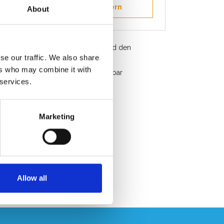
Als Favorit speichern
About
Kostenloser Versand in Belgien und den
se our traffic. We also share
ederlanden
ers who may combine it with
Schneller Service. Ab Lager verfügbar
 services.
Professionelle Beratung
Kundenbewertung 9.2/10
Marketing
Allow all