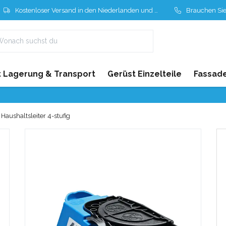
Kostenloser Versand in den Niederlanden und Belgien
Brauchen Sie Hil
 Lagerung & Transport
Gerüst Einzelteile
Fassad
aushaltsleiter 4-stufig