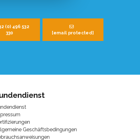
32 (0) 496 532
330
[email protected]
undendienst
ndendienst
mpressum
rtifizierungen
lgemeine Geschäftsbedingungen
ebrauchsanweisungen