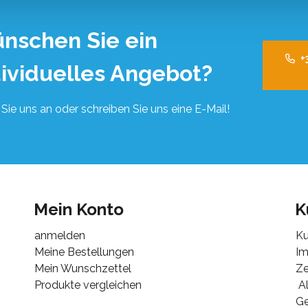
nschen Sie ein
+
dividuelles Angebot?
Sie uns an oder schreiben Sie uns eine E-Mail!
Mein Konto
K
anmelden
Ku
Meine Bestellungen
I
Mein Wunschzettel
Ze
Produkte vergleichen
Al
G