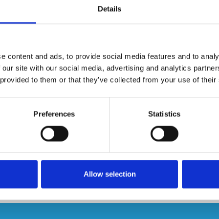
Details
 Haushaltsleiter.
fteilen machen das Twindeck zu einer benutzerfreundlichen
llt diese Treppe auch alle erforderlichen Niederländischen
e content and ads, to provide social media features and to analy
Ni
 our site with our social media, advertising and analytics partn
 provided to them or that they’ve collected from your use of their
ung.
eteile.
Preferences
Statistics
dauer.
en für Parkettböden. Dies schafft mehr Grip und verhindert
Allow selection