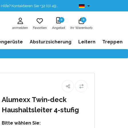
fe? Kontaktieren Sie +32 (0) 496 532 330
Ab lager lieferbar
0
0
anmelden
Favoriten
Angebot
Ihr Warenkorb
engerüste
Absturzsicherung
Leitern
Treppen
Alumexx Twin-deck
Haushaltsleiter 4-stufig
Bitte wählen Sie: