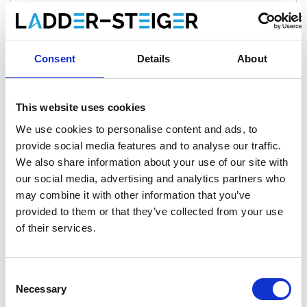
€1.055,00
€1.233,66
Exkl. MwSt
€1.276,55
€1.492,73
Inkl. MwSt
Consent
Details
About
Gratis Versand innerhalb von 1-3 Werktagen, oder
abholen in Etten-Leur oder Maaseik (Kontakt unsere
This website uses cookies
kundendienst)
We use cookies to personalise content and ads, to
provide social media features and to analyse our traffic.
We also share information about your use of our site with
our social media, advertising and analytics partners who
Zum Warenkorb hinzufügen
may combine it with other information that you’ve
provided to them or that they’ve collected from your use
Zum Angebot hinzufügen
of their services.
Als Favorit speichern
Consent
Necessary
Selection