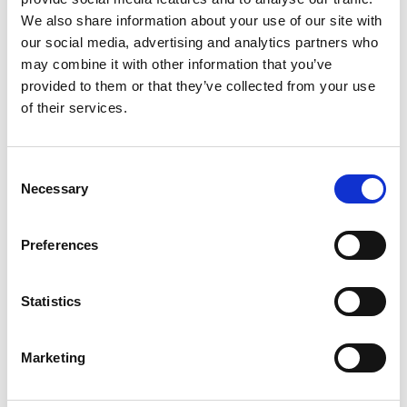
We also share information about your use of our site with
our social media, advertising and analytics partners who
may combine it with other information that you’ve
Produktinformation
Ähnliche Produkte
Bewe
provided to them or that they’ve collected from your use
of their services.
Beschreibung
ASC Dachrandschutz für Flachdach
Consent
Necessary
Selection
Länge 27 Metern.
Stückliste:
Preferences
10x ASC Dachrandsicherung Flachdach Geländerständer
klappbar
Statistics
18x ASC Dachrandsicherung Flachdach Geländer länge 3
m
10x ASC Dachrandsicherung Flachdach Betonblock 22,5
Marketing
Kg
18x Verriegelungsclip