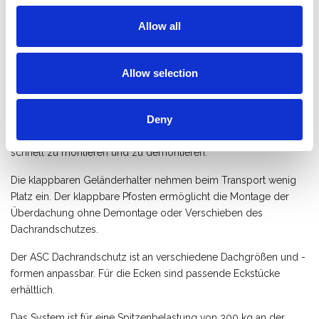
* Auf den Bildern sind unterschiedliche Aufbauvarianten
Allow all
abgebildet. Es gilt die angegebene Stückliste.
Dachdecker können auf einen Dachrandschutz nicht verzichten,
Allow selection
um ihre Arbeit sicher ausführen zu können. ASC Kantenschutz
bietet eine effiziente, zuverlässige und praktische Lösung für
sicheres Arbeiten in der Höhe, Ihre Sicherheit ist unsere Priorität.
Deny
Die ASC Absturzsicherung für Flachdächer ist einfach und
schnell zu montieren und zu demontieren.
Die klappbaren Geländerhalter nehmen beim Transport wenig
Platz ein. Der klappbare Pfosten ermöglicht die Montage der
Überdachung ohne Demontage oder Verschieben des
Dachrandschutzes.
Der ASC Dachrandschutz ist an verschiedene Dachgrößen und -
formen anpassbar. Für die Ecken sind passende Eckstücke
erhältlich.
Das System ist für eine Spitzenbelastung von 300 kg an der