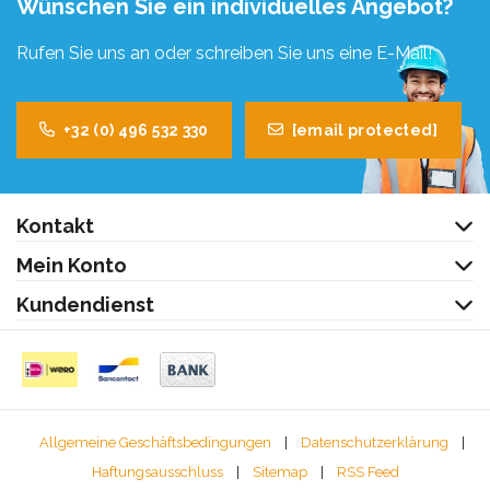
Wünschen Sie ein individuelles Angebot?
Rufen Sie uns an oder schreiben Sie uns eine E-Mail!
+32 (0) 496 532 330
[email protected]
Kontakt
Mein Konto
Kundendienst
Allgemeine Geschäftsbedingungen
|
Datenschutzerklärung
|
Haftungsausschluss
|
Sitemap
|
RSS Feed