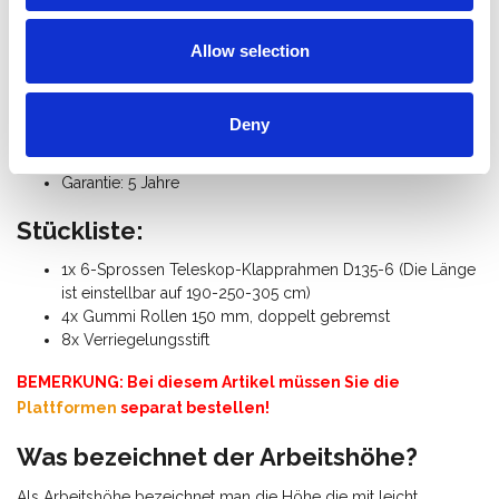
1,90/2,50/3,05 m x Gerüsthöhe 1,95 m
Maximum Arbeitshöhe 3,00 m / Standhöhe 1,00 m
Allow selection
Erweiterbar bis Arbeitshöhe 7,50 m
Maximale belastung: 250 Kg
Rohrdurchmesser 50,8 mm
Deny
Normen: NEN-EN 1004, EN 1298, TÜV-GS
Gerüstklasse III (200 Kg/m²)
Garantie: 5 Jahre
Stückliste:
1x 6-Sprossen Teleskop-Klapprahmen D135-6 (Die Länge
ist einstellbar auf 190-250-305 cm)
4x Gummi Rollen 150 mm, doppelt gebremst
8x Verriegelungsstift
BEMERKUNG: Bei diesem Artikel müssen Sie die
Plattformen
separat bestellen!
Was bezeichnet der Arbeitshöhe?
Als Arbeitshöhe bezeichnet man die Höhe die mit leicht