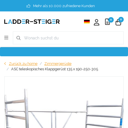
Mehr als 10.000 zufriedene Kunden
0
0
Zurück zu home
Zimmergerüste
ASC teleskopisches Klappgerüst 135 x 190-250-305