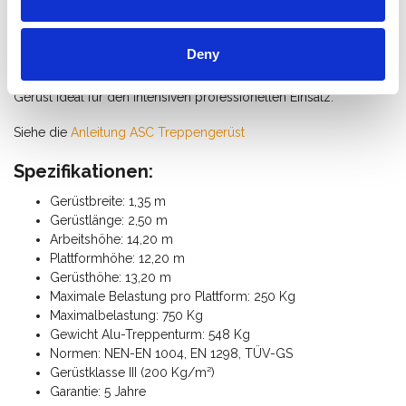
Warum den ASC Treppenturm wählen?
Mit dem ASC Treppenturm entscheiden Sie sich für Sicherheit,
Deny
Benutzerfreundlichkeit und Langlebigkeit. Die Kombination aus
stabilem Treppen und hochwertigen Materialien macht dieses
Gerüst ideal für den intensiven professionellen Einsatz.
Siehe die
Anleitung ASC Treppengerüst
Spezifikationen:
Gerüstbreite: 1,35 m
Gerüstlänge: 2,50 m
Arbeitshöhe: 14,20 m
Plattformhöhe: 12,20 m
Gerüsthöhe: 13,20 m
Maximale Belastung pro Plattform: 250 Kg
Maximalbelastung: 750 Kg
Gewicht Alu-Treppenturm: 548 Kg
Normen: NEN-EN 1004, EN 1298, TÜV-GS
Gerüstklasse III (200 Kg/m²)
Garantie: 5 Jahre