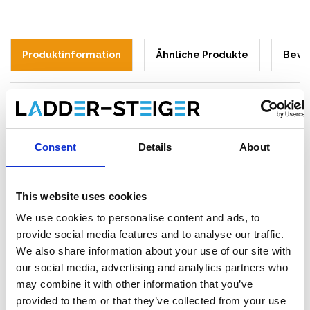
Produktinformation
Ähnliche Produkte
Bewe
Beschreibung
ASC Treppenturm 135 x 250 cm –
Consent
Details
About
Arbeitshöhe 14 Meter
Sicher und effizient in der Höhe arbeiten
This website uses cookies
Der
ASC Treppenturm Arbeitshöhe 14 Meter
ist die ideale
We use cookies to personalise content and ads, to
Lösung für alle, die sicher, schnell und ergonomisch in der
provide social media features and to analyse our traffic.
Höhe arbeiten möchten. Dank der stabilen
We also share information about your use of our site with
Aluminiumkonstruktion und der integrierten Treppen können
our social media, advertising and analytics partners who
Material und Personal mühelos auf höhere Ebenen gebracht
may combine it with other information that you’ve
werden. Ideal für den professionellen Einsatz auf Baustellen,
provided to them or that they’ve collected from your use
Veranstaltungen und öffentlich zugänglichen Arbeitsorten.