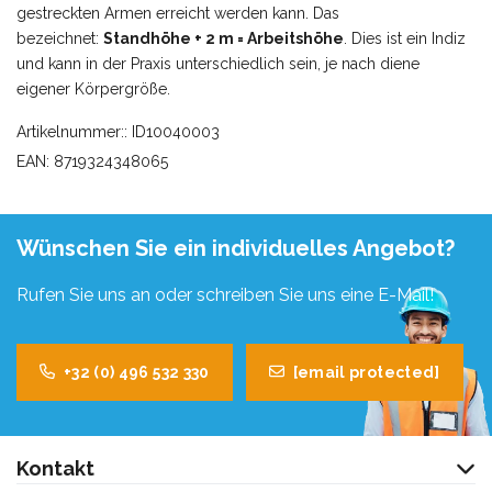
gestreckten Armen erreicht werden kann. Das
bezeichnet:
Standhöhe + 2 m = Arbeitshöhe
. Dies ist ein Indiz
und kann in der Praxis unterschiedlich sein, je nach diene
eigener Körpergröße.
Artikelnummer:: ID10040003
EAN: 8719324348065
Wünschen Sie ein individuelles Angebot?
Rufen Sie uns an oder schreiben Sie uns eine E-Mail!
+32 (0) 496 532 330
[email protected]
Kontakt