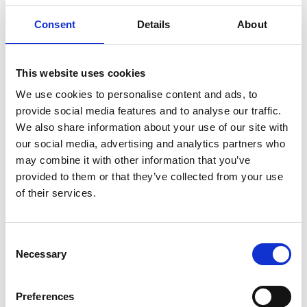
Consent
Details
About
Produktinformation
Ähnliche Produkte
Bewe
This website uses cookies
We use cookies to personalise content and ads, to
Beschreibung
provide social media features and to analyse our traffic.
ASC Zimmergerüst A-Line 3,85 m
We also share information about your use of our site with
Arbeitshöhe – Professionelles Aluminium-
our social media, advertising and analytics partners who
Faltgerüst
may combine it with other information that you’ve
provided to them or that they’ve collected from your use
Das
ASC Zimmergerüst
mit einer
Arbeitshöhe von 3,85
of their services.
Metern
ist ein professionelles, kompaktes und
benutzerfreundliches
Aluminium-Faltgerüst
, ideal für Arbeiten
im Innenbereich. Dank des intelligenten Faltmechanismus eignet
Consent
sich dieses Zimmergerüst perfekt für Maler, Installateure und
Necessary
Selection
Profis, die sicher und effizient arbeiten möchten.
Das Faltgerüst (75 x 190 cm) ist mit
Preferences
Verlängerungsstiften
ausgestattet und kann dadurch