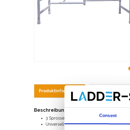
Produktinformation
Ähnliche Produk
Beschreibung
Consent
3 Sprossen Klapprahmen für Zimmerfahrgerüs
Universell austauschbar mit anderen Marken.