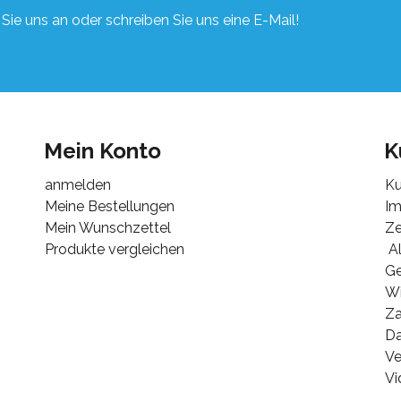
Sie uns an oder schreiben Sie uns eine E-Mail!
Mein Konto
K
anmelden
Ku
Meine Bestellungen
I
Mein Wunschzettel
Ze
Produkte vergleichen
Al
G
Wi
Za
Da
Ve
Vi