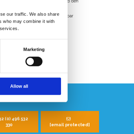
Kostenloser Versand in Belgien und den
ederlanden
se our traffic. We also share
Schneller Service. Ab Lager verfügbar
ers who may combine it with
Professionelle Beratung
 services.
Kundenbewertung 9.2/10
Marketing
Allow all
32 (0) 496 532
330
[email protected]