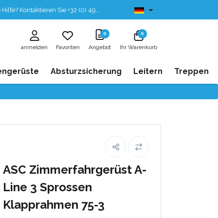
fe? Kontaktieren Sie +32 (0) 496 532 330
Ab lager lieferbar
0
0
anmelden
Favoriten
Angebot
Ihr Warenkorb
engerüste
Absturzsicherung
Leitern
Treppen
ASC Zimmerfahrgerüst A-
Line 3 Sprossen
Klapprahmen 75-3