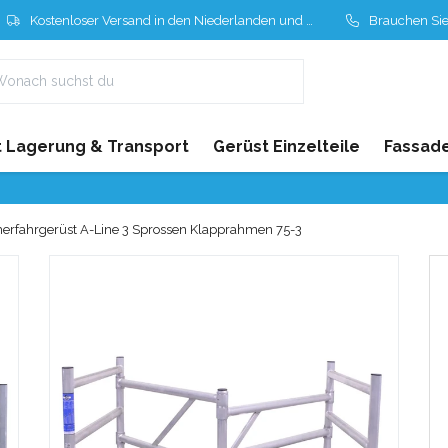
Kostenloser Versand in den Niederlanden und Belgien
Brauchen Sie Hil
 Lagerung & Transport
Gerüst Einzelteile
Fassad
rfahrgerüst A-Line 3 Sprossen Klapprahmen 75-3