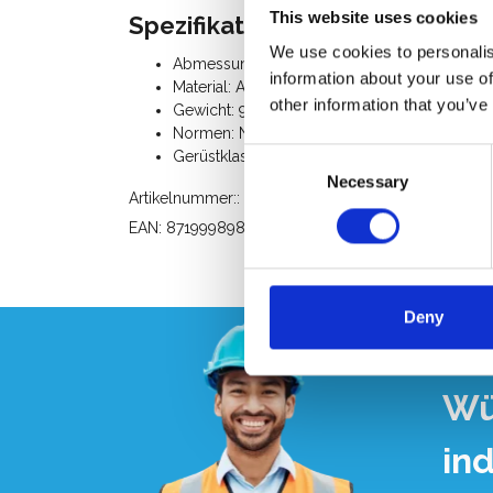
This website uses cookies
Spezifikation:
We use cookies to personalis
Abmessungen: Länge 190 cm x Breite 75 cm
information about your use of
Material: Aluminium, Rohrdurchmesser 50,8
other information that you’ve
Gewicht: 9,5 Kg
Normen: NEN-EN 1004, EN 1298, TÜV-GS
Consent
Gerüstklasse III (200 Kg/m²)
Necessary
Selection
Artikelnummer:: 40006000
EAN: 8719998985870
Deny
Wü
in