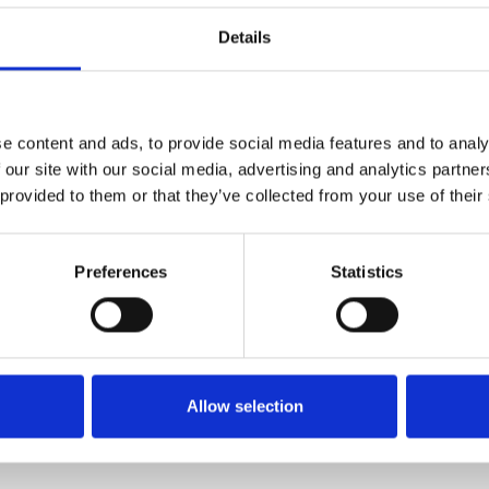
Details
r chemischen Kontakts höher ist als gewöhnlich
ngsmittelindustrie und der Hightech-Branche
e content and ads, to provide social media features and to analy
 our site with our social media, advertising and analytics partn
 Plattformlänge 2,00 m x Gerüsthöhe 3,20 m
 provided to them or that they’ve collected from your use of their
2,20 m
Preferences
Statistics
ügbar
Allow selection