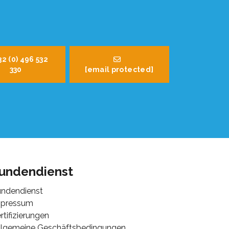
32 (0) 496 532
330
[email protected]
undendienst
ndendienst
mpressum
rtifizierungen
lgemeine Geschäftsbedingungen