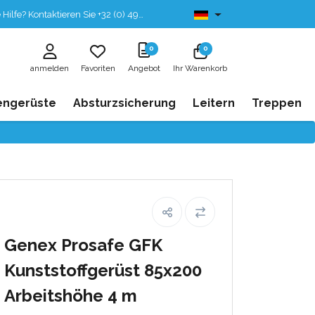
fe? Kontaktieren Sie +32 (0) 496 532 330
Ab lager lieferbar
0
0
anmelden
Favoriten
Angebot
Ihr Warenkorb
engerüste
Absturzsicherung
Leitern
Treppen
Genex Prosafe GFK
Kunststoffgerüst 85x200
Arbeitshöhe 4 m