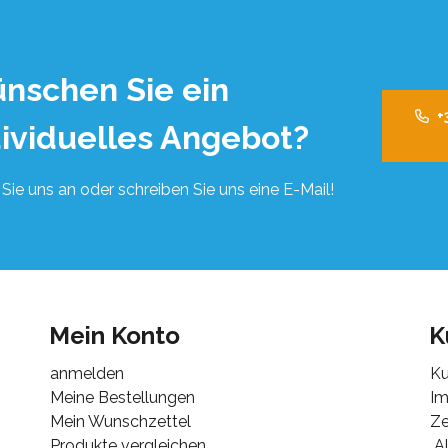
nschen Sie ein
+
dividuelles Angebot?
Sie uns an oder schreiben Sie uns eine E-Mail!
Mein Konto
K
anmelden
Ku
Meine Bestellungen
I
Mein Wunschzettel
Ze
Produkte vergleichen
Al