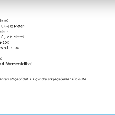
eter)
85-4 (2 Meter)
eter)
85-2 (1 Meter)
ke 200
rstrebe 200
30
 (Höhenverstellbar)
anten abgebildet. Es gilt die angegebene Stückliste.