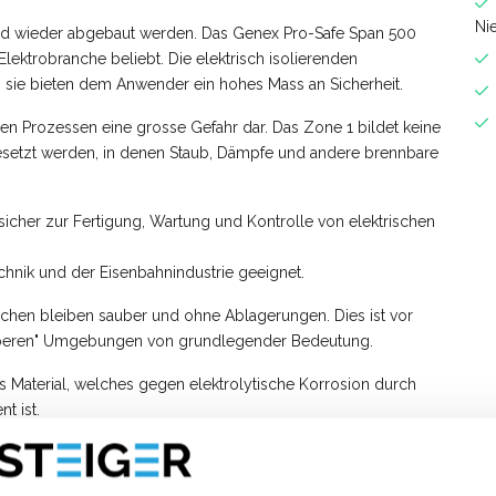
Ni
 und wieder abgebaut werden. Das Genex Pro-Safe Span 500
lektrobranche beliebt. Die elektrisch isolierenden
 sie bieten dem Anwender ein hohes Mass an Sicherheit.
iellen Prozessen eine grosse Gefahr dar. Das Zone 1 bildet keine
esetzt werden, in denen Staub, Dämpfe und andere brennbare
 sicher zur Fertigung, Wartung und Kontrolle von elektrischen
chnik und der Eisenbahnindustrie geeignet.
lächen bleiben sauber und ohne Ablagerungen. Dies ist vor
auberen" Umgebungen von grundlegender Bedeutung.
tes Material, welches gegen elektrolytische Korrosion durch
t ist.
(GFK), auch Fiberglas genannt, ist als sicherer Zugang bei der
nden Bereichen geeignet: