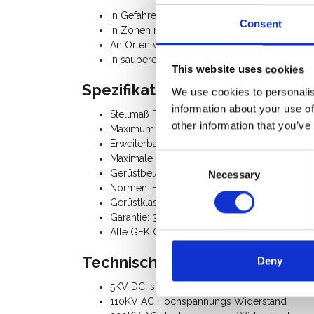
In Gefahrenzonen mit Explosionsgefahr
Consent
In Zonen mit Brandgefahr
An Orten wo die Gefahr des elektrischen ode
In sauberen Umgebungen, z. B. in der Nahru
This website uses cookies
Spezifikation:
We use cookies to personalis
information about your use of
Stellmaß Fahrgerüst: Rahmenbreite 0,85 m x
other information that you’ve
Maximum Arbeitshöhe 4,20 m / Standhöhe 
Erweiterbar bis 12,00 m Arbeitshöhe
Consent
Maximale Plattformbelastung: 226 Kg
Gerüstbelastung gesamt: 725 Kg
Necessary
Selection
Normen: EN 1004
Gerüstklasse III (200 Kg/m²)
Garantie: 3 Jahre
Alle GFK Gerüst Einzelteile sind separat verf
Technische Daten:
Deny
5KV DC Isulations-Resistenz
110KV AC Hochspannungs Widerstand