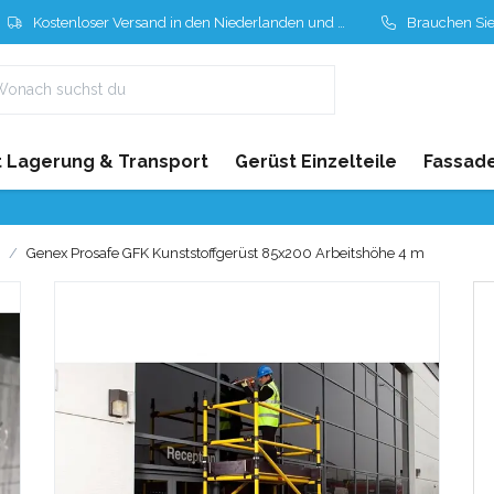
Kostenloser Versand in den Niederlanden und Belgien
Brauchen Sie Hil
 Lagerung & Transport
Gerüst Einzelteile
Fassad
Genex Prosafe GFK Kunststoffgerüst 85x200 Arbeitshöhe 4 m