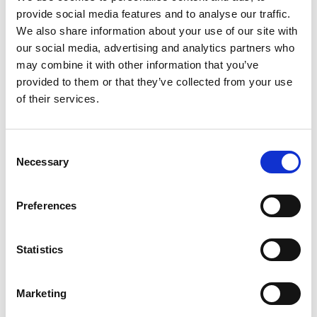
provide social media features and to analyse our traffic.
We also share information about your use of our site with
our social media, advertising and analytics partners who
may combine it with other information that you’ve
Produktinformation
Ähnliche Produkte
Eige
provided to them or that they’ve collected from your use
of their services.
Beschreibung
Consent
Jumbo Superpro Stufen-Stehleiter
Necessary
Selection
beidseitig begehbar 2x10 Stufen –
Professionelle Aluminium-Doppelleiter
Preferences
Die
Jumbo Superpro Stufen-Stehleiter beidseitig
begehbar mit 10 Stufen
ist die ideale Wahl für Profis im Bau,
Statistics
Ausbau, Malerarbeiten, Montage und Verputzarbeiten. Diese
industrielle Stufenstehleiter besteht aus
hochwertigem
eloxiertem Aluminium
, ist schmutzabweisend und färbt nicht
Marketing
ab – perfekt für den täglichen intensiven Einsatz.