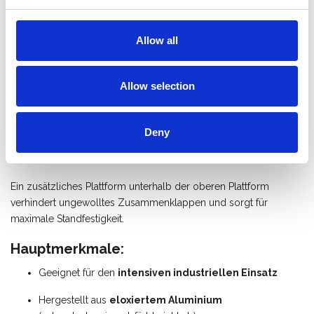
Dank ihres geringen Gewichts und der besonders stabilen
Konstruktion arbeiten Sie sicher und effizient. Die Stufen-
Allow all
Stehleiter verfügt über
4 Verstärkungsplatten und 12
Befestigungspunkte pro Stufe
, was maximale Stabilität und
Langlebigkeit gewährleistet.
Allow selection
Die
extra große Plattform (22 x 40 cm)
sowie die
10 cm
tiefen Stufen
sorgen für hohen Arbeitskomfort – auch bei
Deny
längeren Einsätzen. Robuste Holme mit vollständig integrierten
Anti-Rutsch-Füßen
bieten zusätzliche Sicherheit.
Ein zusätzliches Plattform unterhalb der oberen Plattform
verhindert ungewolltes Zusammenklappen und sorgt für
maximale Standfestigkeit.
Hauptmerkmale:
Geeignet für den
intensiven industriellen Einsatz
Hergestellt aus
eloxiertem Aluminium