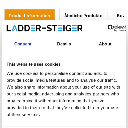
Produktinformation
Ähnliche Produkte
Bewe
Beschreibung
Consent
Details
About
Little Giant Conquest 2.0 die
Glasfaserverstärktem Kunststoff
This website uses cookies
Vielzweckleiter mit 2 verstellbaren
We use cookies to personalise content and ads, to
Füßen.
provide social media features and to analyse our traffic.
Die Little Giant Conquest ist eine Glasfaser Teleskop-
We also share information about your use of our site with
Vielzweckleiter. Die Klappleiter kann sowohl in A-Stellung als
our social media, advertising and analytics partners who
auch Leiterstellung positioniert werden. Außerdem sind sowohl
may combine it with other information that you’ve
die Leiter als auch die Leiterfüße teleskopisch verstellbar, so
provided to them or that they’ve collected from your use
dass sie auf ungleichem Untergrund, wie zum Beispiel in einem
of their services.
Treppenaufgang, leicht überbrückt werden. Des Weiteren lässt
sich die Leiter durch die befestigten Lenkräder mühelos