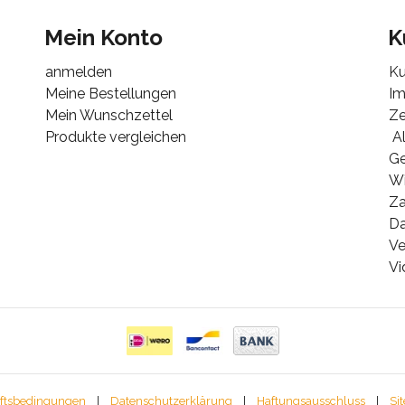
Mein Konto
K
anmelden
Ku
Meine Bestellungen
I
Mein Wunschzettel
Ze
Produkte vergleichen
Al
G
Wi
Za
Da
Ve
Vi
ftsbedingungen
|
Datenschutzerklärung
|
Haftungsausschluss
|
Si