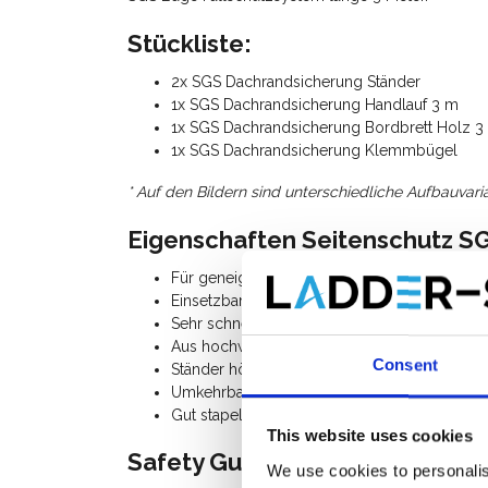
Stückliste:
2x SGS Dachrandsicherung Ständer
1x SGS Dachrandsicherung Handlauf 3 m
1x SGS Dachrandsicherung Bordbrett Holz 3
1x SGS Dachrandsicherung Klemmbügel
* Auf den Bildern sind unterschiedliche Aufbauvari
Eigenschaften Seitenschutz S
Für geneigte Dächer bis 60° Dachneigung.
Einsetzbar bei Hindernissen am Boden oder 
Sehr schnell und einfach zu montieren.
Aus hochwertigem Aluminium gefertigt, sehr l
Consent
Ständer höhenverstellbar, stützt sich gegen 
Umkehrbares Gitter.
Gut stapelbar und leicht zu transportieren.
This website uses cookies
Safety Guard Systems Edge Abs
We use cookies to personalis