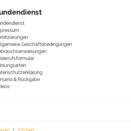
undendienst
ndendienst
mpressum
rtifizierungen
lgemeine Geschäftsbedingungen
ebrauchsanweisungen
derrufsformular
hlungsarten
tenschutzerklärung
rsand & Rückgabe
deos
temap
|
RSS Feed