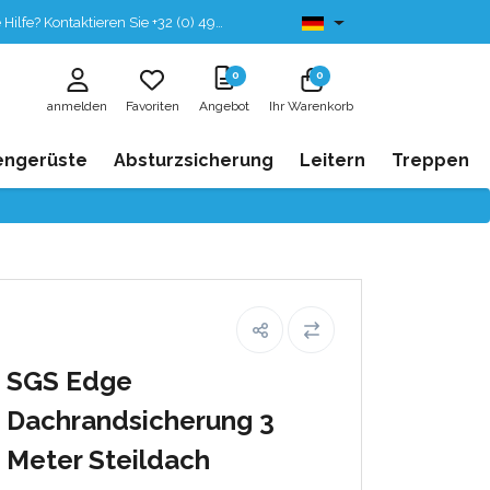
fe? Kontaktieren Sie +32 (0) 496 532 330
Ab lager lieferbar
0
0
anmelden
Favoriten
Angebot
Ihr Warenkorb
engerüste
Absturzsicherung
Leitern
Treppen
SGS Edge
Dachrandsicherung 3
Meter Steildach