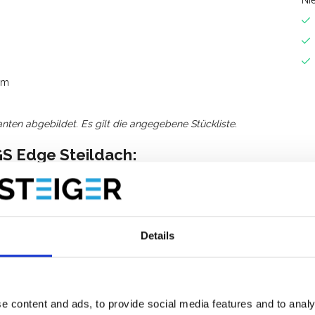
Ni
 m
anten abgebildet. Es gilt die angegebene Stückliste.
GS Edge Steildach
:
an der Fassade.
eicht.
Details
die Fassade ab.
turzsicherung für steile Dächer
e content and ads, to provide social media features and to analy