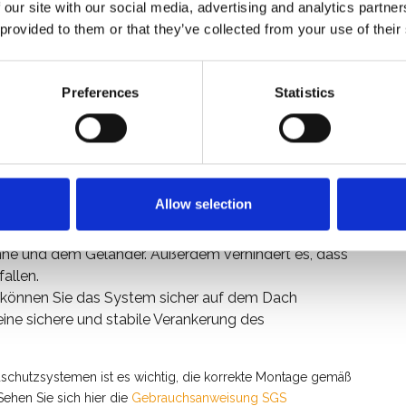
 our site with our social media, advertising and analytics partn
hrandschutzsystem für ein geneigtes Dach. Der SGS
 provided to them or that they’ve collected from your use of their
tion EN 13374 Klasse C und TÜV NORD 2400-A-480. Das
er Neigung von bis zu 60 Grad
verwendet werden kann.
den Komponenten:
Preferences
Statistics
 stabilen Pfosten getragen, die in regelmäßigen
ebracht sind. Diese Stützen verleihen dem System
tale Handläufe angebracht. Die Geländerhöhe ist etwa
Allow selection
t, dass Personen über den Dachrand stürzen.
nders ist ein Seitenbrett angebracht. Dieses Holzbrett
inne und dem Geländer. Außerdem verhindert es, dass
allen.
 können Sie das System sicher auf dem Dach
eine sichere und stabile Verankerung des
schutzsystemen ist es wichtig, die korrekte Montage gemäß
ehen Sie sich hier die
Gebrauchsanweisung SGS