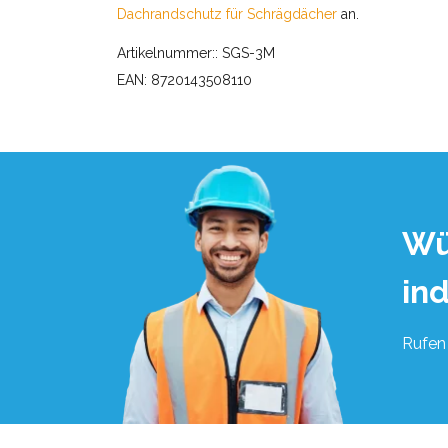
Dachrandschutz für Schrägdächer
an.
Artikelnummer:: SGS-3M
EAN: 8720143508110
Wü
in
Rufen 