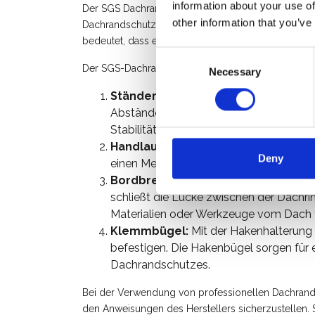
information about your use of
Der SGS Dachrandschutz ist der neue systeem Dac
other information that you’ve
Dachrandschutz hat die höchstmögliche Qualifika
bedeutet, dass er auf g
eneigten Dächern mit ein
Consent
Der SGS-Dachrandschutz besteht aus den folgen
Necessary
Selection
Ständer
: Der Dachrandschutz wird von
Abständen entlang des Dachrandes ang
Stabilität und Festigkeit.
Handlauf:
An den Pfosten sind horizon
Deny
einen Meter. Dieser Handlauf verhinder
Bordbrett
: An der Unterseite des Gelä
schließt die Lücke zwischen der Dachr
Materialien oder Werkzeuge vom Dach f
Klemmbügel:
Mit der Hakenhalterung
befestigen. Die Hakenbügel sorgen für 
Dachrandschutzes.
Bei der Verwendung von professionellen Dachrand
den Anweisungen des Herstellers sicherzustellen. S