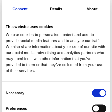
SGS Edge Dachrandsicherung
Consent
Details
About
Transport- und Lagergestell
€868,00
€1.000,00
Exkl. MwSt
€1.050,28
€1.210,00
Inkl. MwSt
This website uses cookies
We use cookies to personalise content and ads, to
Versand innerhalb 1-3 Arbeitstagen oder abholen im
provide social media features and to analyse our traffic.
Etten-Leur (NL) oder Krommenie (NL)
We also share information about your use of our site with
our social media, advertising and analytics partners who
may combine it with other information that you’ve
provided to them or that they’ve collected from your use
Zum Warenkorb hinzufügen
of their services.
Zum Angebot hinzufügen
Consent
Necessary
Selection
Als Favorit speichern
Preferences