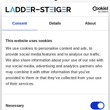
Bitte wählen Sie:
*
Consent
Details
About
€291,00
€330,35
Exkl. MwSt
€352,11
€399,72
Inkl. MwSt
This website uses cookies
Gratis Versand innerhalb von 1-3 Werktagen, oder
abholen in Maaseik (Kontakt unsere kundendienst)
We use cookies to personalise content and ads, to
provide social media features and to analyse our traffic.
We also share information about your use of our site with
our social media, advertising and analytics partners who
may combine it with other information that you’ve
Zum Warenkorb hinzufügen
provided to them or that they’ve collected from your use
of their services.
Zum Angebot hinzufügen
Als Favorit speichern
Consent
Necessary
Selection