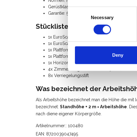
Normen: NEN-EN 1004, EN 1298, TÜV-GS
Gerüstklasse III (200 Kg/m²)
Consent
Garantie: 5 Jahre
Necessary
Selection
Stückliste:
1x EuroScaffold 6-Sprossen Klapprahmen 9
1x EuroScaffold 3-Sprossen Klapprahmen 90
1x Plattform 190x30, Holz
Deny
1x Plattform mit Luke 190, Holz
1x Horizontalstrebe 190
4x Zimmerfahrgerüst Rollen 125 mm, Gumm
8x Verriegelungsstift
Was bezeichnet der Arbeitshö
Als Arbeitshöhe bezeichnet man die Höhe die mit l
bezeichnet:
Standhöhe + 2 m = Arbeitshöhe
. Die
nach diene eigener Körpergröße.
Artikelnummer:: 100480
EAN: 8720039047495