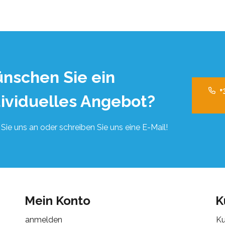
nschen Sie ein
+
dividuelles Angebot?
Sie uns an oder schreiben Sie uns eine E-Mail!
Mein Konto
K
anmelden
Ku