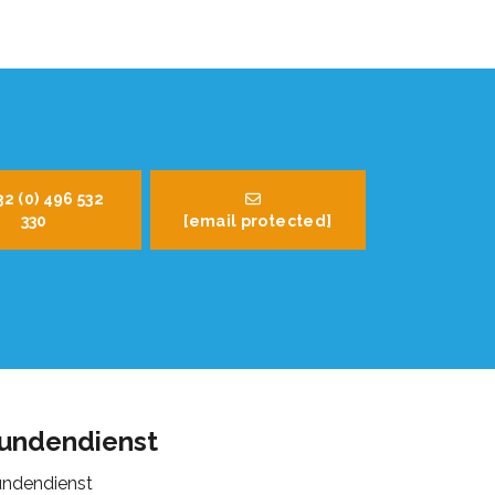
32 (0) 496 532
330
[email protected]
undendienst
ndendienst