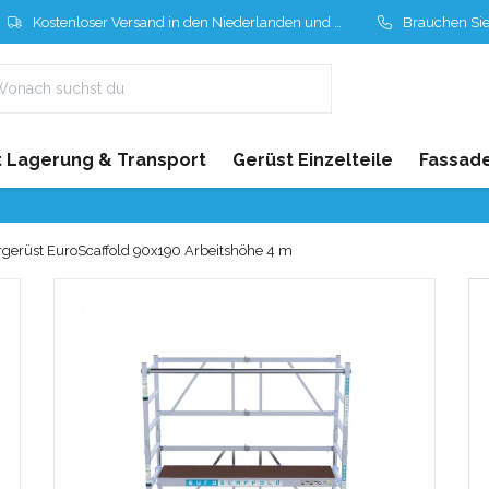
Kostenloser Versand in den Niederlanden und Belgien
Brauchen Sie Hil
 Lagerung & Transport
Gerüst Einzelteile
Fassad
erüst EuroScaffold 90x190 Arbeitshöhe 4 m