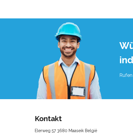
Wü
in
Rufen 
Kontakt
Elerweg 57 3680 Maaseik België