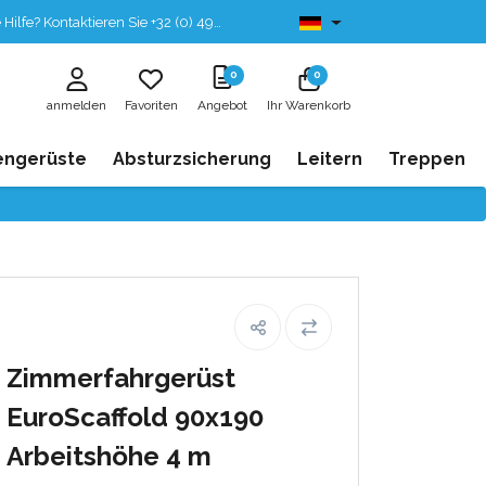
fe? Kontaktieren Sie +32 (0) 496 532 330
Ab lager lieferbar
0
0
anmelden
Favoriten
Angebot
Ihr Warenkorb
engerüste
Absturzsicherung
Leitern
Treppen
Zimmerfahrgerüst
EuroScaffold 90x190
Arbeitshöhe 4 m