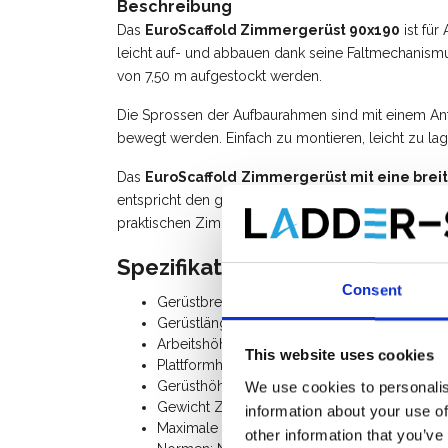
Beschreibung
Das
EuroScaffold Zimmergerüst 90x190
ist für
leicht auf- und abbauen dank seine Faltmechanism
von 7,50 m aufgestockt werden.
Die Sprossen der Aufbaurahmen sind mit einem Anti
bewegt werden. Einfach zu montieren, leicht zu lag
Das
EuroScaffold
Zimmergerüst mit eine brei
entspricht den geltenden Gesetzen und Vorschrifte
praktischen Zimmergerüste. Alle Komponenten des 
Spezifikation:
Consent
Gerüstbreite: 0,90 m
Gerüstlänge: 1,90 m
Arbeitshöhe: 4,00 m
This website uses cookies
Plattformhöhe: 1,80 m
Gerüsthöhe: 2,80 m
We use cookies to personalis
Gewicht Zimmerfahrgerüst: 56 Kg
information about your use of
Maximale belastung: 250 Kg
other information that you’ve