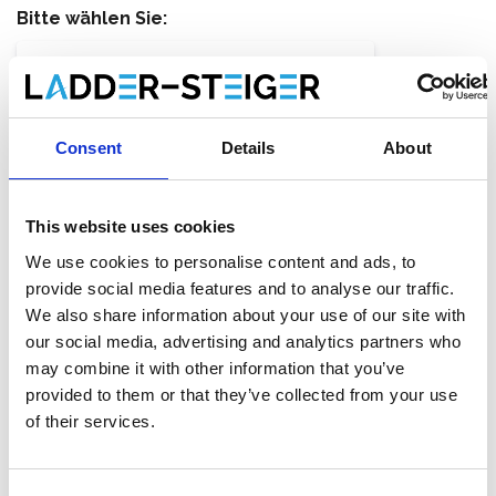
Bitte wählen Sie:
Alu-Teleskopdiele TeleXL 300-500 cm
€399,00
€449,40
Exkl. MwSt
Consent
Details
About
€482,79
€543,77
Inkl. MwSt
Gratis Versand innerhalb von 1-3 Werktagen, oder
abholen in Maaseik (Kontakt unsere kundendienst)
This website uses cookies
We use cookies to personalise content and ads, to
provide social media features and to analyse our traffic.
We also share information about your use of our site with
Zum Warenkorb hinzufügen
our social media, advertising and analytics partners who
may combine it with other information that you’ve
Zum Angebot hinzufügen
provided to them or that they’ve collected from your use
of their services.
Als Favorit speichern