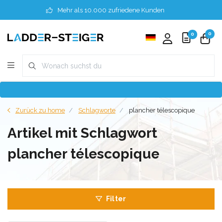
Mehr als 10.000 zufriedene Kunden
0
0
Zurück zu home
Schlagworte
plancher télescopique
Artikel mit Schlagwort
plancher télescopique
Filter