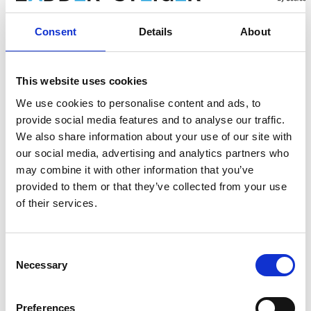
Produkt anzeigen
Produkt anzeigen
Consent
Details
About
This website uses cookies
We use cookies to personalise content and ads, to
provide social media features and to analyse our traffic.
We also share information about your use of our site with
our social media, advertising and analytics partners who
may combine it with other information that you’ve
provided to them or that they’ve collected from your use
of their services.
Alu Teleskopdiele TeleXL
Little Giant
200-300 cm
Teleskopischer Plattform
Consent
244-396 cm
Necessary
Selection
€279,00
€339,00
€304,95
Exkl.
Exkl. MwSt
MwSt
Preferences