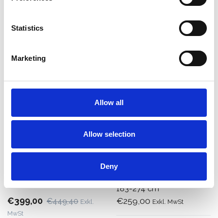
Produkt anzeigen
Produkt anzeigen
Statistics
Marketing
Allow all
Allow selection
Alu-Teleskopdiele TeleXL
Little Giant
Deny
300-500 cm
Teleskopischer Plattform
183-274 cm
€399,00
€259,00
€449,40
Exkl.
Exkl. MwSt
MwSt