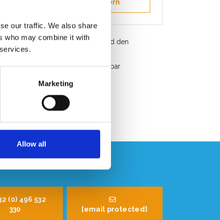
Als Favorit speichern
se our traffic. We also share
ers who may combine it with
Kostenloser Versand in Belgien und den
 services.
ederlanden
Schneller Service. Ab Lager verfügbar
Professionelle Beratung
Marketing
Kundenbewertung 9.2/10
Allow all
32 (0) 496 532
330
[email protected]