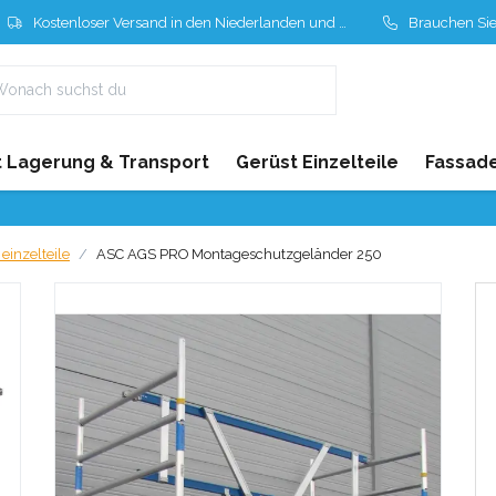
Kostenloser Versand in den Niederlanden und Belgien
Brauchen Sie Hil
 Lagerung & Transport
Gerüst Einzelteile
Fassad
einzelteile
ASC AGS PRO Montageschutzgeländer 250