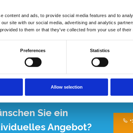
von 250 cm. Universell austauschbar mit anderen Marken.
e content and ads, to provide social media features and to analy
 our site with our social media, advertising and analytics partn
 provided to them or that they’ve collected from your use of their
Ni
Preferences
Statistics
Allow selection
nschen Sie ein
+
dividuelles Angebot?