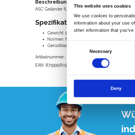
Beschreibung
This website uses cookies
ASC Geländer für Gerüst mit einer Plattformlänge 
We use cookies to personalis
Spezifikation:
information about your use of
other information that you’ve
Gewicht: 9,1 Kg
Normen: NEN-EN 1004, EN 1298, TÜV-GS
Consent
Gerüstklasse III (200 Kg/m²)
Necessary
Selection
Artikelnummer:: ID10010064
EAN: 8719998052190
Deny
Wü
in