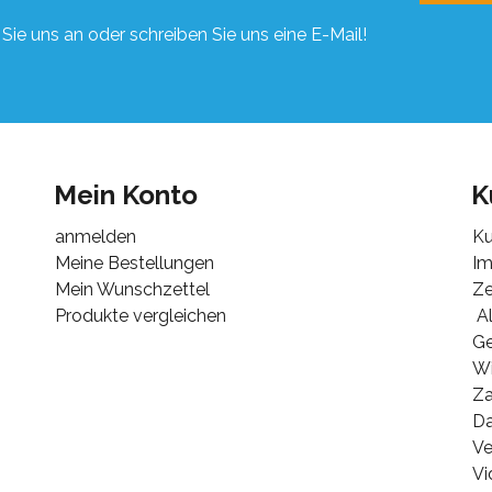
Sie uns an oder schreiben Sie uns eine E-Mail!
Mein Konto
K
anmelden
Ku
Meine Bestellungen
I
Mein Wunschzettel
Ze
Produkte vergleichen
Al
G
Wi
Za
Da
Ve
Vi