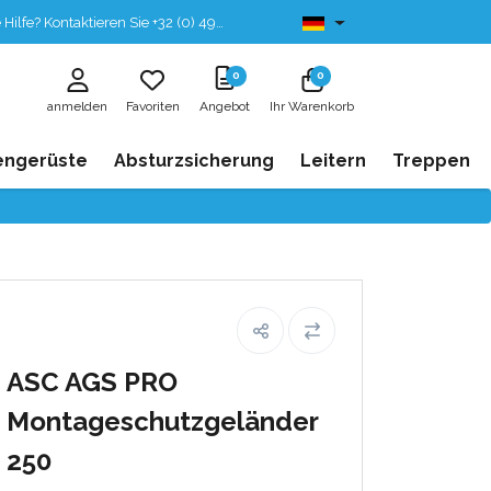
fe? Kontaktieren Sie +32 (0) 496 532 330
Ab lager lieferbar
0
0
anmelden
Favoriten
Angebot
Ihr Warenkorb
engerüste
Absturzsicherung
Leitern
Treppen
ASC AGS PRO
Montageschutzgeländer
250