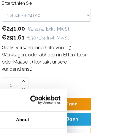
Bitte wählen Sie:
*
€241,00
€251,52
Exkl. MwSt
€291,61
€304,34
Inkl. MwSt
Gratis Versand innerhalb von 1-3
Werktagen, oder abholen in Etten-Leur
oder Maaseik (Kontakt unsere
kundendienst)
Zum Warenkorb hinzufügen
Zum Angebot hinzufügen
About