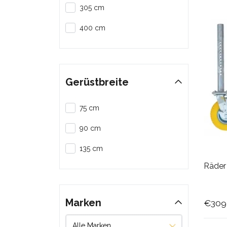
305 cm
400 cm
Gerüstbreite
75 cm
90 cm
135 cm
Räder 
Marken
€309