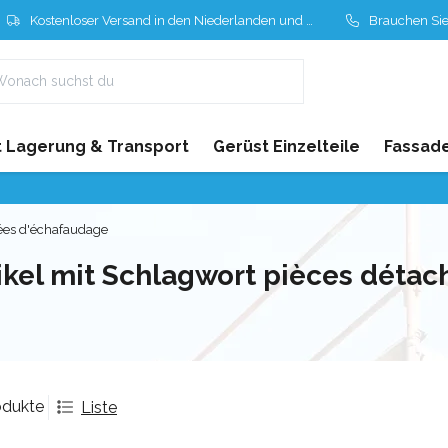
Kostenloser Versand in den Niederlanden und Belgien
Brauchen Sie Hil
 Lagerung & Transport
Gerüst Einzelteile
Fassad
ées d'échafaudage
ikel mit Schlagwort pièces déta
odukte
Liste