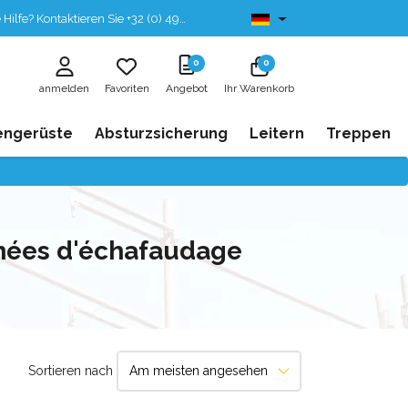
fe? Kontaktieren Sie +32 (0) 496 532 330
Ab lager lieferbar
0
0
anmelden
Favoriten
Angebot
Ihr Warenkorb
engerüste
Absturzsicherung
Leitern
Treppen
chées d'échafaudage
Sortieren nach