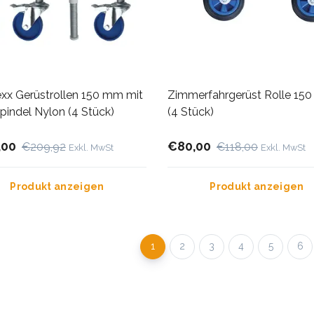
xx Gerüstrollen 150 mm mit
Zimmerfahrgerüst Rolle 15
pindel Nylon (4 Stück)
(4 Stück)
,00
€80,00
€209,92
€118,00
Exkl. MwSt
Exkl. MwSt
Produkt anzeigen
Produkt anzeigen
1
2
3
4
5
6