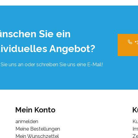
nschen Sie ein
+
dividuelles Angebot?
Sie uns an oder schreiben Sie uns eine E-Mail!
Mein Konto
K
anmelden
Ku
Meine Bestellungen
I
Mein Wunschzettel
Ze