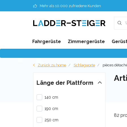
Mehr als 10.000 zufriedene Kunden
Fahrgerüste
Zimmergerüste
Gerüst
Zurück zu home
Schlagworte
pièces détach
Art
Länge der Plattform
140 cm
190 cm
82 pr
250 cm