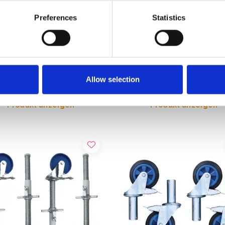
Preferences
Statistics
Fußspindel verstellbar (4
Aluminium Fußspindel verste
)
(4 Stück)
,00
€261,00
Exkl. MwSt
Exkl. MwSt
Allow selection
Produkt anzeigen
Produkt anzeigen