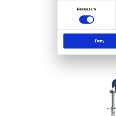
Consent
Necessary
Selection
Stahl-
Stück
€125
Deny