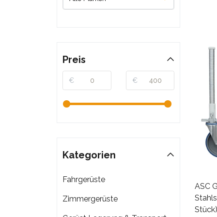
Preis
€
€
Kategorien
Fahrgerüste
ASC G
Stahl
Zimmergerüste
Stück