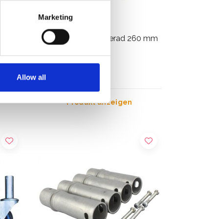
Marketing
llbar
Gerüstrollen Geländerad 260 mm
(2 Stück)
€249,00
Exkl. MwSt
Allow all
Produkt anzeigen