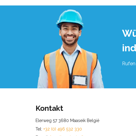
Wü
in
Rufen 
Kontakt
Elerweg 57 3680 Maaseik België
Tel:
+32 (0) 496 532 330