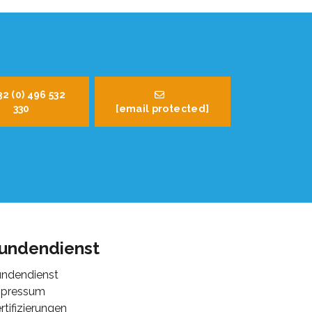
32 (0) 496 532
330
[email protected]
undendienst
ndendienst
mpressum
rtifizierungen