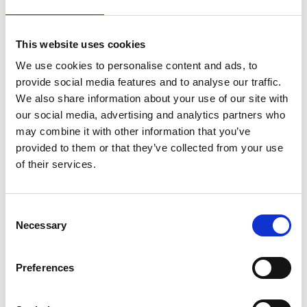
Als Favorit speichern
This website uses cookies
We use cookies to personalise content and ads, to
provide social media features and to analyse our traffic.
We also share information about your use of our site with
Produktinformation
Ähnliche Produkte
Bewe
our social media, advertising and analytics partners who
may combine it with other information that you’ve
provided to them or that they’ve collected from your use
of their services.
Beschreibung
ASC Universal-Rollgerüst 90x250
Sie haben die Wahl zwischen Bühne mit Holzbelag oder
Consent
Carbonbelag. Eine
Plattform mit Carbonboden ist 25%
Necessary
Selection
leichter
als eine Plattform mit Holzboden.
Das ASC Standard-Fahrgerüst ist für Arbeiten im
Innen-
und Außenbereich
geeignet.
Preferences
Das ASC Universal-Rollgerüst mit Streben ist standard
mit
doppelt gebremsten Rollen
ausgestattet, die bis zu