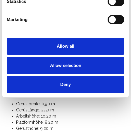
25 cm höhenverstellbar sind.
Statistics
Das ASC 90er-Rahmenbreite Rollgerüst ist mit einem
Handlauf in Knie- und Hüfthöhe
ausgestattet.
Marketing
Schneller Auf- und Abbau durch den
innovativen
Plattformhaken
mit integrierter Aushebesicherung.
Das ASC Alu-Rollgerüst ist mit einem
Bordbrettsatz
ausgestattet, der verhindert, dass
Materialien oder Werkzeuge von die Plattform fallen.
Allow all
Für den freistehenden Einsatz benötigen Sie 4
Ausleger
.
Mit zusätzlichen
Gerüstteilen
können Sie dieses Universal-
Rollgerüst mit einer Breite von 90 cm auf eine Arbeitshöhe
Allow selection
von 10 Metern erweitern.
Klicken Sie hier für die
Anleitung des ASC Universal-
Rollgerüst
.
Deny
Spezifikationen:
Gerüstbreite: 0,90 m
Gerüstlänge: 2,50 m
Arbeitshöhe: 10,20 m
Plattformhöhe: 8,20 m
Gerüsthöhe: 9,20 m