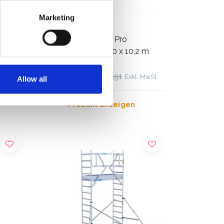
Marketing
ASC Rollgerüst AGS Pro
2 m
doppelseitig 75 x 250 x 10,2 m
Arbeitshöhe
€4.399,00
€5.456,91
 MwSt
Exkl. MwSt
Allow all
Produkt anzeigen