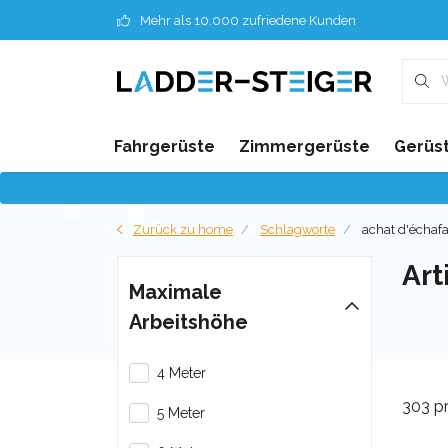
Mehr als 10.000 zufriedene Kunden
Fahrgerüste
Zimmergerüste
Gerüst
Zurück zu home
Schlagworte
achat d'échaf
Art
Maximale
Arbeitshöhe
4 Meter
303 p
5 Meter