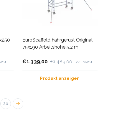
0x250
EuroScaffold Fahrgerüst Original
75x190 Arbeitshöhe 5,2 m
€1.339,00
€1.489,00
MwSt
Exkl. MwSt
Produkt anzeigen
26