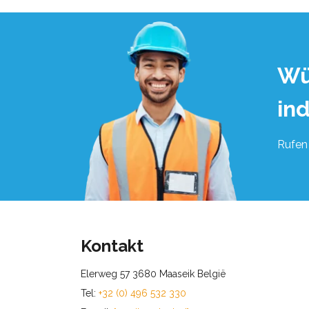
Wü
in
Rufen 
Kontakt
Elerweg 57 3680 Maaseik België
Tel:
+32 (0) 496 532 330