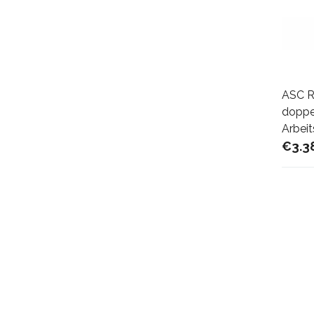
ASC R
doppel
Arbei
€3.3