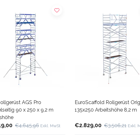
ollgerüst AGS Pro
EuroScaffold Rollgerüst Orig
seitig 90 x 250 x 9,2 m
135x250 Arbeitshöhe 8,2 m
tshöhe
49,00
€2.829,00
€4.645,96
€3.506,21
Exkl. MwSt
Exkl. 