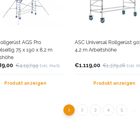
ollgerüst AGS Pro
ASC Universal Rollgerüst 9
seitig 75 x 190 x 8,2 m
4,2 m Arbeitshöhe
tshöhe
89,00
€1.119,00
€4.197,99
€1.379,28
Exkl. MwSt
Exkl. 
Produkt anzeigen
Produkt anzeigen
1
2
3
4
5
..