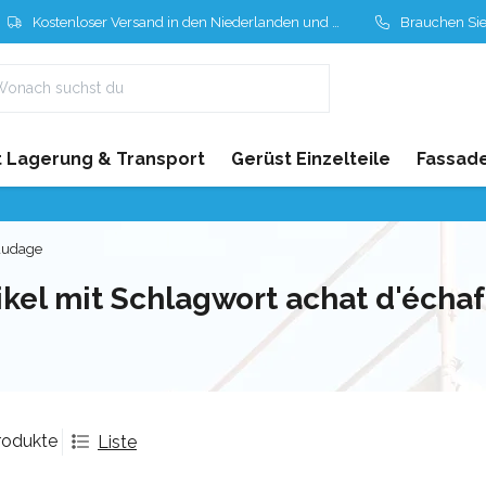
Kostenloser Versand in den Niederlanden und Belgien
Brauchen Sie Hil
 Lagerung & Transport
Gerüst Einzelteile
Fassad
audage
ikel mit Schlagwort achat d'éch
rodukte
Liste