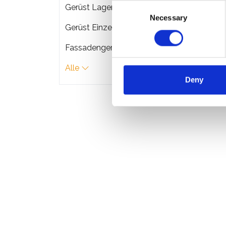
Consent
Gerüst Lagerung & Transport
Necessary
Selection
Gerüst Einzelteile
ASC R
Fassadengerüste
doppel
Arbei
Alle
€3.4
Deny