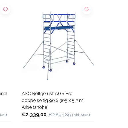
inal
ASC Rollgerüst AGS Pro
doppelseitig 90 x 305 x 5,2 m
Arbeitshöhe
€2.339,00
€2.894,89
MwSt
Exkl. MwSt