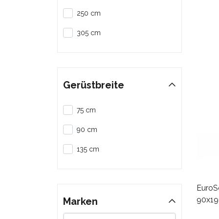
250 cm
305 cm
Gerüstbreite
75 cm
90 cm
135 cm
EuroSc
90x19
Marken