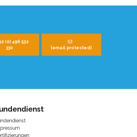
32 (0) 496 532
330
[email protected]
undendienst
ndendienst
mpressum
rtifizierungen