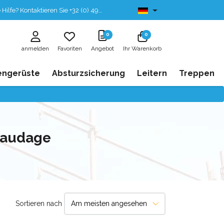
fe? Kontaktieren Sie +32 (0) 496 532 330
Ab lager lieferbar
0
0
anmelden
Favoriten
Angebot
Ihr Warenkorb
engerüste
Absturzsicherung
Leitern
Treppen
afaudage
Sortieren nach