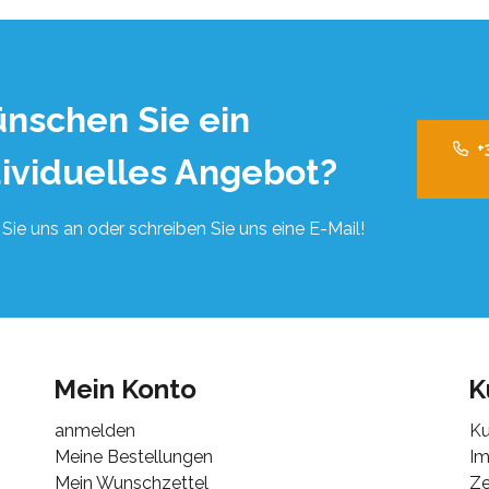
nschen Sie ein
+
dividuelles Angebot?
Sie uns an oder schreiben Sie uns eine E-Mail!
Mein Konto
K
anmelden
Ku
Meine Bestellungen
I
Mein Wunschzettel
Ze