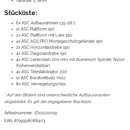
Garantie: 5 Jahre
Stückliste:
6x ASC Aufbaurahmen 135-28-7
1x ASC Plattform 190
2x ASC Plattform mit Luke 190
4x ASC AGS PRO Montageschutzgeländer 190
2x ASC Horizontalstrebe 190
4x ASC Diagonalstrebe 190
4x ASC Lenkrollen 200 mm mit Aluminium Spindel, Nylon
(höhenverstellbar)
4x ASC Telestabilisator 200
1x ASC Bordbrettsatz Holz
8x ASC Verriegelungsclips
* Auf den Bildern sind unterschiedliche Aufbauvarianten
abgebildet. Es gilt die angegebene Stückliste.
Artikelnummer:: ID10020019
EAN: 8719998088403