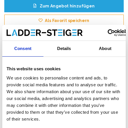
Zum Angebot hinzufügen
Als Favorit speichern
Consent
Details
About
Produktinformation
Ähnliche Produkte
Bewe
This website uses cookies
We use cookies to personalise content and ads, to
Beschreibung
provide social media features and to analyse our traffic.
Das
ASC AGS (Advantaged Guardrail System) Rollgerüst
We also share information about your use of our site with
erfüllt die neue Norm. Ab dem 1. Januar 2018 muss beim
our social media, advertising and analytics partners who
Betreten der nächsten Plattform in einem Rollgerüst immer ein
may combine it with other information that you’ve
Handlauf vorhanden sein. Bei diesem AGS-Rollgerüst ist vor
provided to them or that they’ve collected from your use
dem Aufsteigen immer ein Handlauf vorhanden.
of their services.
Dieses
professionelle AGS Rollgerüst
mit vorlaufende