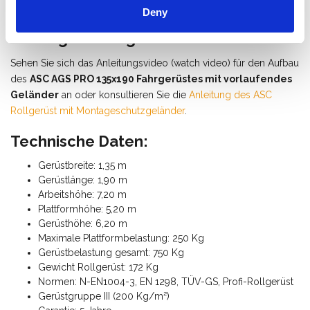
Deny
Wie baue ich ein Fahrgerüst mit
Montageschutzgeländer auf?
Sehen Sie sich das Anleitungsvideo (watch video) für den Aufbau
des
ASC AGS PRO 135x190 Fahrgerüstes mit vorlaufendes
Geländer
an oder konsultieren Sie die
Anleitung des ASC
Rollgerüst mit Montageschutzgeländer
.
Technische Daten:
Gerüstbreite: 1,35 m
Gerüstlänge: 1,90 m
Arbeitshöhe: 7,20 m
Plattformhöhe: 5,20 m
Gerüsthöhe: 6,20 m
Maximale Plattformbelastung: 250 Kg
Gerüstbelastung gesamt: 750 Kg
Gewicht Rollgerüst: 172 Kg
Normen: N-EN1004-3, EN 1298, TÜV-GS, Profi-Rollgerüst
Gerüstgruppe III (200 Kg/m²)