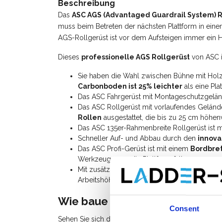
Beschreibung
Das
ASC AGS (Advantaged Guardrail System) R
muss beim Betreten der nächsten Plattform in eine
AGS-Rollgerüst ist vor dem Aufsteigen immer ein 
Dieses
professionelle AGS Rollgerüst
von ASC is
Sie haben die Wahl zwischen Bühne mit Hol
Carbonboden ist 25% leichter
als eine Pla
Das ASC Fahrgerüst mit Montageschutzgeländ
Das ASC Rollgerüst mit vorlaufendes Gelände
Rollen
ausgestattet, die bis zu 25 cm höhenv
Das ASC 135er-Rahmenbreite Rollgerüst ist 
Schneller Auf- und Abbau durch den
innova
Das ASC Profi-Gerüst ist mit einem
Bordbret
Werkzeuge von die Plattform fallen.
Mit zusätzlichen
Gerüstteilen
können Sie diese
Arbeitshöhe von 14 Metern erweitern.
Wie baue ich ein Fahrgerüst m
Consent
Sehen Sie sich das Anleitungsvideo (watch video) 