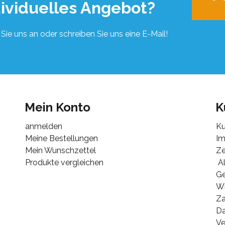
dividuelles Angebot?
Sie uns an oder schreiben Sie uns eine E-Mail!
Mein Konto
K
anmelden
Ku
Meine Bestellungen
I
Mein Wunschzettel
Ze
Produkte vergleichen
Al
G
Wi
Za
Da
Ve