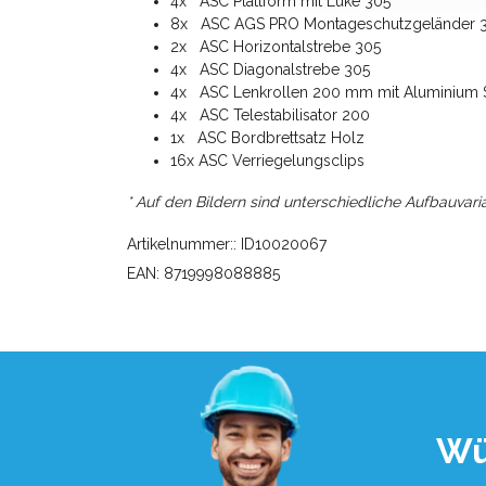
4x ASC Plattform mit Luke 305
8x ASC AGS PRO Montageschutzgeländer 
2x ASC Horizontalstrebe 305
4x ASC Diagonalstrebe 305
4x ASC Lenkrollen 200 mm mit Aluminium Sp
4x ASC Telestabilisator 200
1x ASC Bordbrettsatz Holz
16x ASC Verriegelungsclips
* Auf den Bildern sind unterschiedliche Aufbauvari
Artikelnummer:: ID10020067
EAN: 8719998088885
Wü