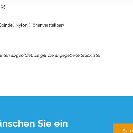
305
indel, Nylon (Höhenverstellbar)
anten abgebildet. Es gilt die angegebene Stückliste.
nschen Sie ein
+