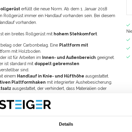
ollgerüst
erfüllt die neue Norm. Ab dem 1. Januar 2018
m Rollgerüst immer ein Handlauf vorhanden sein. Bei diesem
Handlauf vorhanden.
Ni
t ein breites Rollgerüst mit
hohem Stehkomfort
.
zbelag oder Carbonbelag. Eine
Plattform mit
ttform mit Holzboden.
er ist für Arbeiten im
Innen- und Außenbereich
geeignet.
r ist standard mit
doppelt gebremsten
erstellbar sind.
mit einem
Handlauf in Knie- und Hüfthöhe
ausgestattet.
tiven Plattformhaken
mit integrierter Aushebesicherung.
tsatz
ausgestattet, der verhindert, dass Materialien oder
s Rollgerüst mit einer Breite von 135 cm auf eine
it Montageschutzgeländer auf?
Details
für den Aufbau des
ASC AGS PRO 135x305 Fahrgerüstes mit