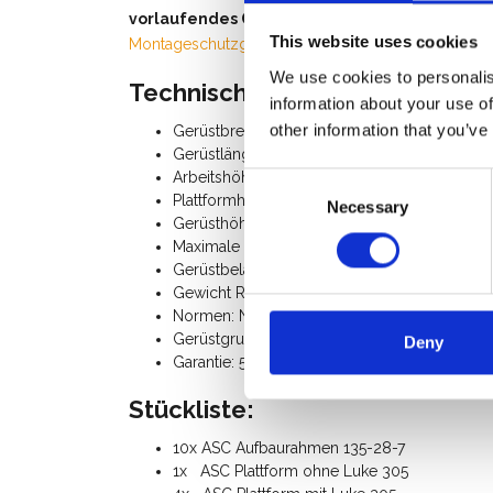
vorlaufendes Geländer
an oder konsultieren Si
This website uses cookies
Montageschutzgeländer
.
We use cookies to personalis
Technische Daten:
information about your use of
other information that you’ve
Gerüstbreite: 1,35 m
Gerüstlänge: 3,05 m
Arbeitshöhe: 11,20 m
Consent
Plattformhöhe: 9,20 m
Necessary
Selection
Gerüsthöhe: 10,20 m
Maximale Plattformbelastung: 250 Kg
Gerüstbelastung gesamt: 750 Kg
Gewicht Rollgerüst: 335 Kg
Normen: N-EN1004-3, EN 1298, TÜV-GS, Prof
Gerüstgruppe III (200 Kg/m²)
Deny
Garantie: 5 Jahre
Stückliste:
10x ASC Aufbaurahmen 135-28-7
1x ASC Plattform ohne Luke 305