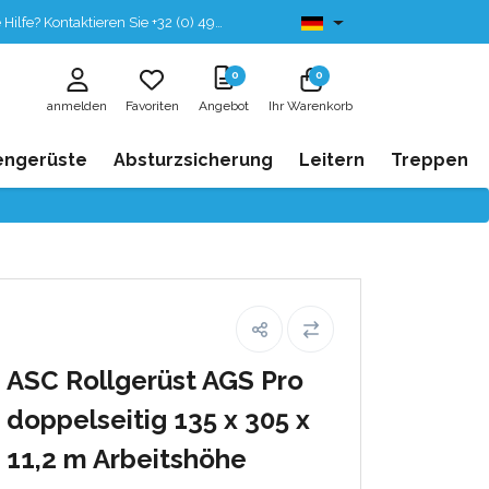
fe? Kontaktieren Sie +32 (0) 496 532 330
Ab lager lieferbar
0
0
anmelden
Favoriten
Angebot
Ihr Warenkorb
engerüste
Absturzsicherung
Leitern
Treppen
ASC Rollgerüst AGS Pro
doppelseitig 135 x 305 x
11,2 m Arbeitshöhe