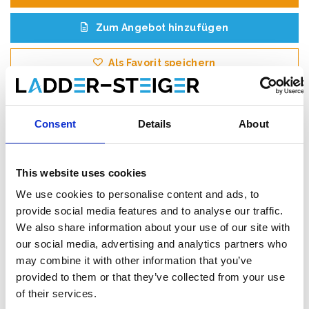
Zum Angebot hinzufügen
Als Favorit speichern
Consent
Details
About
Produktinformation
Ähnliche Produkte
Bewe
This website uses cookies
We use cookies to personalise content and ads, to
Beschreibung
provide social media features and to analyse our traffic.
Das
ASC AGS (Advantaged Guardrail System)
We also share information about your use of our site with
Rollgerüst
erfüllt die neue Norm. Ab dem 1. Januar 2018 muss
our social media, advertising and analytics partners who
beim Betreten der nächsten Plattform in einem Rollgerüst immer
may combine it with other information that you’ve
ein Handlauf vorhanden sein. Bei diesem AGS-Rollgerüst ist vor
provided to them or that they’ve collected from your use
dem Aufsteigen immer ein Handlauf vorhanden.
of their services.