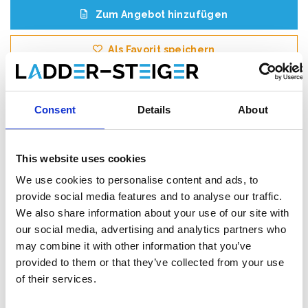
Zum Angebot hinzufügen
Als Favorit speichern
Consent
Details
About
Produktinformation
Ähnliche Produkte
Bewe
This website uses cookies
We use cookies to personalise content and ads, to
Beschreibung
provide social media features and to analyse our traffic.
Das
ASC AGS (Advantaged Guardrail System)
We also share information about your use of our site with
Rollgerüst
erfüllt die neue Norm. Ab dem 1. Januar 2018 muss
our social media, advertising and analytics partners who
beim Betreten der nächsten Plattform in einem Rollgerüst immer
may combine it with other information that you’ve
ein Handlauf vorhanden sein. Bei diesem AGS-Rollgerüst ist vor
provided to them or that they’ve collected from your use
dem Aufsteigen immer ein Handlauf vorhanden.
of their services.
Dieses
professionelle AGS Rollgerüst
mit vorlaufende