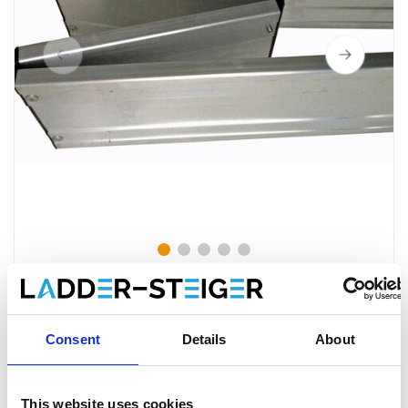
Consent
Details
About
ASC Rollgerüst-Bordbrett-Set
Aluminium klappbar
This website uses cookies