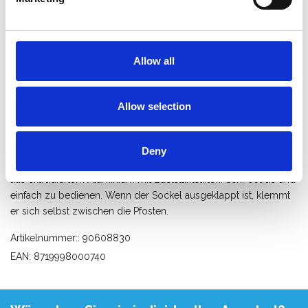
Produktinformation
Ähnliche Produkte
Bewe
Allow all
Allow selection
Beschreibung
Bei diesem Aluminium-Bordbrettset werden keine
Bordbretthalter verwendet. Der Sockel besteht aus 2 mm
Deny
dickem Aluminium mit einer sehr hohen Legierung. Scharniere
aus extrudiertem Aluminium mit Edelstahlstiften. Sehr solide und
einfach zu bedienen. Wenn der Sockel ausgeklappt ist, klemmt
er sich selbst zwischen die Pfosten.
Artikelnummer:: 90608830
EAN: 8719998000740