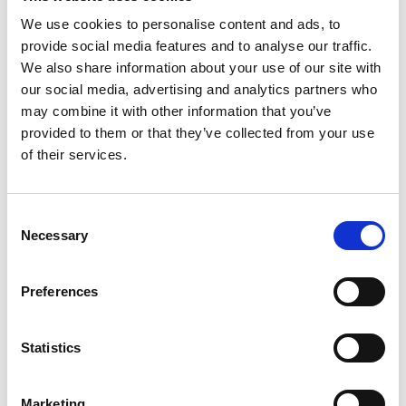
Bitte wählen Sie:
*
We use cookies to personalise content and ads, to
provide social media features and to analyse our traffic.
We also share information about your use of our site with
€192,00
Exkl. MwSt
our social media, advertising and analytics partners who
€232,32
Inkl. MwSt
may combine it with other information that you’ve
Gratis Versand innerhalb von 1-3 Werktagen, oder
provided to them or that they’ve collected from your use
abholen in Etten-Leur oder Maaseik (Kontakt unsere
of their services.
kundendienst)
Consent
Necessary
Selection
Zum Warenkorb hinzufügen
Preferences
Zum Angebot hinzufügen
Statistics
Als Favorit speichern
Marketing