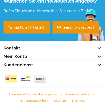
Wünschen Sie ein individuelles Angebot?
Rufen Sie uns an oder schreiben Sie uns eine E-Mail!
+32 (0) 496 532 330
[email protected]
Kontakt
Mein Konto
Kundendienst
Allgemeine Geschäftsbedingungen
|
Datenschutzerklärung
|
Haftungsausschluss
|
Sitemap
|
RSS Feed