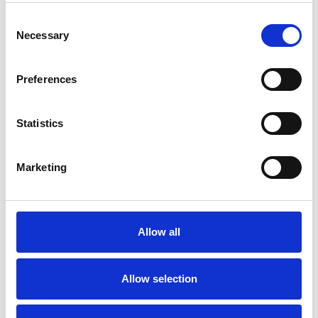
Consent
Sie haben die Wahl zwischen Bühne mit Holzbelag oder
Necessary
Selection
Carbonbelag. Eine
Plattform mit Carbonboden ist 25%
leichter
als eine Plattform mit Holzboden.
Das ASC Fahrgerüst mit Montageschutzgeländer ist für
Preferences
Arbeiten im
Innen- und Außenbereich
geeignet.
Das ASC Rollgerüst mit vorlaufendes Geländer ist
standard mit
doppelt gebremsten Rollen
ausgestattet,
Statistics
die bis zu 25 cm höhenverstellbar sind.
Das ASC 135er-Rahmenbreite Rollgerüst ist mit
einem
Handlauf in Knie- und Hüfthöhe
ausgestattet.
Marketing
Schneller Auf- und Abbau durch den
innovativen
Plattformhaken
mit integrierter Aushebesicherung.
Das ASC Profi-Gerüst ist mit einem
Bordbrettsatz
ausgestattet, der verhindert, dass
Allow all
Materialien oder Werkzeuge von die Plattform fallen.
Für den freistehenden Einsatz benötigen Sie 4
Ausleger
.
Mit zusätzlichen
Gerüstteilen
können Sie dieses Rollgerüst
mit einer Breite von 135 cm auf eine Arbeitshöhe von 14
Allow selection
Metern erweitern.