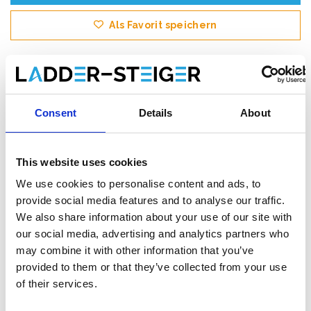
Als Favorit speichern
Produktinformation
Ähnliche Produkte
Bewe
Consent
Details
About
This website uses cookies
Beschreibung
We use cookies to personalise content and ads, to
Das
ASC AGS (Advantaged Guardrail System) Rollgerüst
provide social media features and to analyse our traffic.
erfüllt die neue Norm. Ab dem 1. Januar 2018 muss beim
We also share information about your use of our site with
Betreten der nächsten Plattform in einem Rollgerüst immer ein
Handlauf vorhanden sein. Bei diesem AGS-Rollgerüst ist vor
our social media, advertising and analytics partners who
dem Aufsteigen immer ein Handlauf vorhanden.
may combine it with other information that you’ve
provided to them or that they’ve collected from your use
Dieses
professionelle AGS Rollgerüst
mit vorlaufende
of their services.
Geländerkonstruktion
von ASC ist ein breites Rollgerüst
mit
hohem Stehkomfort
.