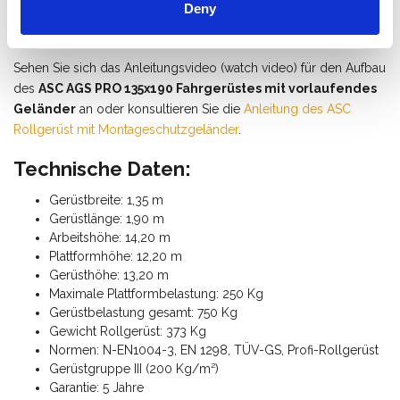
Wie baue ich ein Fahrgerüst mit
Deny
Montageschutzgeländer auf?
Sehen Sie sich das Anleitungsvideo (watch video) für den Aufbau
des
ASC AGS PRO 135x190 Fahrgerüstes mit vorlaufendes
Geländer
an oder konsultieren Sie die
Anleitung des ASC
Rollgerüst mit Montageschutzgeländer
.
Technische Daten:
Gerüstbreite: 1,35 m
Gerüstlänge: 1,90 m
Arbeitshöhe: 14,20 m
Plattformhöhe: 12,20 m
Gerüsthöhe: 13,20 m
Maximale Plattformbelastung: 250 Kg
Gerüstbelastung gesamt: 750 Kg
Gewicht Rollgerüst: 373 Kg
Normen: N-EN1004-3, EN 1298, TÜV-GS, Profi-Rollgerüst
Gerüstgruppe III (200 Kg/m²)
Garantie: 5 Jahre