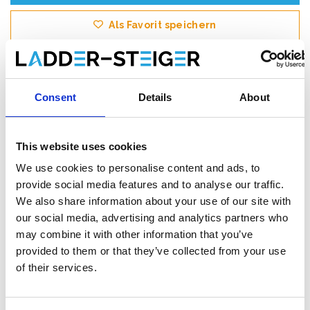
Als Favorit speichern
Consent
Details
About
Produktinformation
Ähnliche Produkte
Bewe
This website uses cookies
Beschreibung
We use cookies to personalise content and ads, to
provide social media features and to analyse our traffic.
Das
ASC AGS (Advantaged Guardrail System)
Rollgerüst
erfüllt die neue Norm. Ab dem 1. Januar 2018 muss
We also share information about your use of our site with
beim Betreten der nächsten Plattform in einem Rollgerüst immer
our social media, advertising and analytics partners who
ein Handlauf vorhanden sein. Bei diesem AGS-Rollgerüst ist vor
may combine it with other information that you’ve
dem Aufsteigen immer ein Handlauf vorhanden.
provided to them or that they’ve collected from your use
of their services.
Dieses
professionelle AGS Rollgerüst
von ASC ist ein breites
Rollgerüst mit
hohem Stehkomfort
.