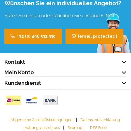
Wünschen Sie ein individuelles Angebot?
Rufen Sie uns an oder schreiben Sie uns eine E-Mail!
+32 (0) 496 532 330
[email protected]
Kontakt
Mein Konto
Kundendienst
Allgemeine Geschäftsbedingungen
|
Datenschutzerklärung
|
Haftungsausschluss
|
Sitemap
|
RSS Feed