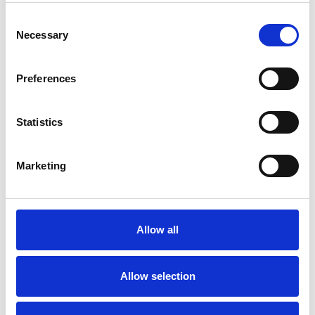
Consent
Sie haben die Wahl zwischen Bühne mit Holzbelag oder
Necessary
Selection
Carbonbelag. Eine
Plattform mit Carbonboden ist 25%
leichter
als eine Plattform mit Holzboden.
Das ASC Fahrgerüst mit Montageschutzgeländer ist für
Preferences
Arbeiten im
Innen- und Außenbereich
geeignet.
Das ASC Rollgerüst mit vorlaufendes Geländer ist
standard mit
doppelt gebremsten Rollen
ausgestattet,
Statistics
die bis zu 25 cm höhenverstellbar sind.
Das ASC 75er-Rahmenbreite Rollgerüst ist mit einem
Handlauf in Knie- und Hüfthöhe
ausgestattet.
Marketing
Schneller Auf- und Abbau durch den
innovativen
Plattformhaken
mit integrierter Aushebesicherung.
Das ASC Profi-Gerüst ist mit
einem
Bordbrettsatz
ausgestattet, der verhindert, dass
Allow all
Materialien oder Werkzeuge von die Plattform fallen.
Für den freistehenden Einsatz benötigen Sie 4
Ausleger
.
Mit zusätzlichen
Gerüstteilen
können Sie dieses Rollgerüst
mit einer Breite von 75 cm auf eine Arbeitshöhe von 10
Allow selection
Metern erweitern.