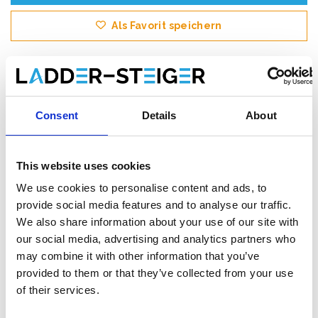
Als Favorit speichern
Produktinformation
Ähnliche Produkte
Bewe
Consent
Details
About
This website uses cookies
Beschreibung
We use cookies to personalise content and ads, to
Das
ASC AGS (Advantaged Guardrail System)
provide social media features and to analyse our traffic.
Rollgerüst
erfüllt die neue Norm. Ab dem 1. Januar 2018 muss
We also share information about your use of our site with
beim Betreten der nächsten Plattform in einem Rollgerüst immer
ein Handlauf vorhanden sein. Bei diesem AGS-Rollgerüst ist vor
our social media, advertising and analytics partners who
dem Aufsteigen immer ein Handlauf vorhanden.
may combine it with other information that you’ve
provided to them or that they’ve collected from your use
Dieses
professionelle AGS Rollgerüst
mit vorlaufende
of their services.
Geländerkonstruktion
von ASC ist ein breites Rollgerüst
mit
hohem Stehkomfort
.