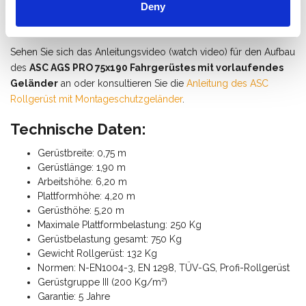
Wie baue ich ein Fahrgerüst mit
Deny
Montageschutzgeländer auf?
Sehen Sie sich das Anleitungsvideo (watch video) für den Aufbau
des
ASC AGS PRO 75x190 Fahrgerüstes mit vorlaufendes
Geländer
an oder konsultieren Sie die
Anleitung des ASC
Rollgerüst mit Montageschutzgeländer
.
Technische Daten:
Gerüstbreite: 0,75 m
Gerüstlänge: 1,90 m
Arbeitshöhe: 6,20 m
Plattformhöhe: 4,20 m
Gerüsthöhe: 5,20 m
Maximale Plattformbelastung: 250 Kg
Gerüstbelastung gesamt: 750 Kg
Gewicht Rollgerüst: 132 Kg
Normen: N-EN1004-3, EN 1298, TÜV-GS, Profi-Rollgerüst
Gerüstgruppe III (200 Kg/m²)
Garantie: 5 Jahre