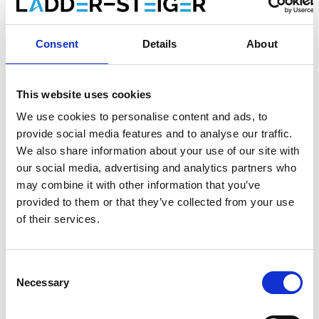
ASC Trittleiter 9 Stufen BT-9
Consent
Details
About
€334,00
€362,44
Exkl. MwSt
€404,14
€438,55
Inkl. MwSt
Gratis Versand innerhalb von 1-3 Werktagen, oder
This website uses cookies
abholen in Etten-Leur oder Maaseik (Kontakt unsere
We use cookies to personalise content and ads, to
kundendienst)
provide social media features and to analyse our traffic.
We also share information about your use of our site with
our social media, advertising and analytics partners who
may combine it with other information that you’ve
provided to them or that they’ve collected from your use
Zum Warenkorb hinzufügen
of their services.
Zum Angebot hinzufügen
Consent
Als Favorit speichern
Necessary
Selection