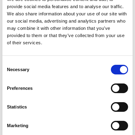
provide social media features and to analyse our traffic.
We also share information about your use of our site with
Produkt anzeigen
Produkt anzeigen
our social media, advertising and analytics partners who
may combine it with other information that you’ve
provided to them or that they’ve collected from your use
Mehr als 10.000 zufriedene
Kostenloser Versand in den
of their services.
Kunden
Niederlanden und Belgien
Consent
Necessary
Selection
Preferences
Statistics
Marketing
Little Giant Altrex safety
Solide Stufen-Stehleiter 3