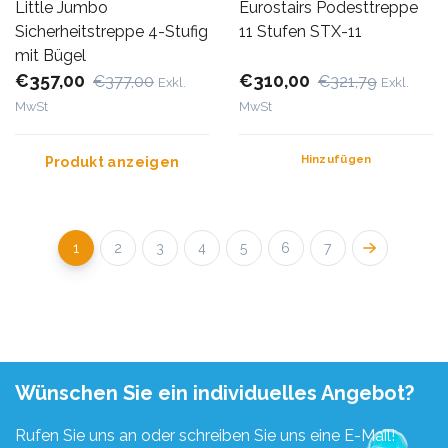
Little Jumbo
Eurostairs Podesttreppe
Sicherheitstreppe 4-Stufig
11 Stufen STX-11
mit Bügel
€357,00
€310,00
€377,00
€321,79
Exkl.
Exkl.
MwSt
MwSt
Hinzufügen
Produkt anzeigen
1
2
3
4
5
6
7
Wünschen Sie ein individuelles Angebot?
Rufen Sie uns an oder schreiben Sie uns eine E-Mail!