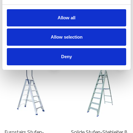
step Klapptreppe 4
Stufen PT3
Stufen
€289,00
€226,00
Allow all
€309,00
€267,26
Exkl.
Exkl.
MwSt
MwSt
Allow selection
Produkt anzeigen
Produkt anzeigen
Deny
Eurostairs Stufen-
Solide Stufen-Stehleiter 8