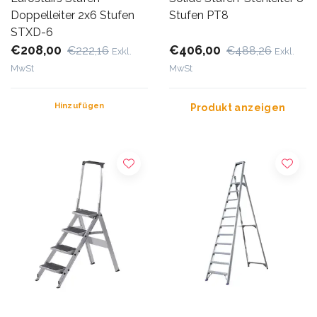
Doppelleiter 2x6 Stufen
Stufen PT8
STXD-6
€208,00
€406,00
€222,16
€488,26
Exkl.
Exkl.
MwSt
MwSt
Hinzufügen
Produkt anzeigen