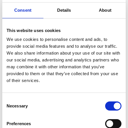
Zum Angebot hinzufügen
Consent
Details
About
Als Favorit speichern
This website uses cookies
We use cookies to personalise content and ads, to
provide social media features and to analyse our traffic.
Produktinformation
Ähnliche Produkte
Bewe
We also share information about your use of our site with
our social media, advertising and analytics partners who
may combine it with other information that you’ve
provided to them or that they’ve collected from your use
Beschreibung
of their services.
Das
ASC Universal-Rollgerüst 135x190
ist ein breites Alu-
Rollgerüst mit
hohem Stehkomfort
.
Sie haben die Wahl zwischen Bühne mit Holzbelag oder
Consent
Carbonbelag. Eine
Plattform mit Carbonboden ist 25%
Necessary
Selection
leichter
als eine Plattform mit Holzboden.
Das ASC Standard-Fahrgerüst ist für Arbeiten im
Innen-
und Außenbereich
geeignet.
Preferences