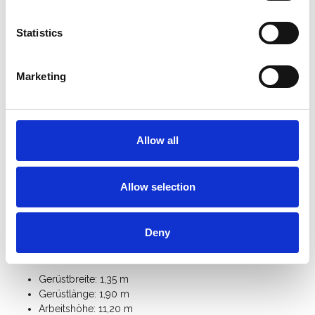
Das ASC Universal-Rollgerüst mit Streben ist standard
mit
doppelt gebremsten Rollen
ausgestattet, die bis zu
25 cm höhenverstellbar sind.
Statistics
Das ASC 135er-Rahmenbreite Rollgerüst ist mit
einem
Handlauf in Knie- und Hüfthöhe
ausgestattet.
Marketing
Schneller Auf- und Abbau durch den
innovativen
Plattformhaken
mit integrierter Aushebesicherung.
Das ASC Alu-Rollgerüst ist mit einem
Bordbrettsatz
ausgestattet, der verhindert, dass
Materialien oder Werkzeuge von die Plattform fallen.
Allow all
Für den freistehenden Einsatz benötigen Sie 4
Ausleger
.
Mit zusätzlichen
Gerüstteilen
können Sie dieses Universal-
Rollgerüst mit einer Breite von 135 cm auf eine
Allow selection
Arbeitshöhe von 14 Metern erweitern.
Klicken Sie hier für die
Anleitung des ASC Universal-
Rollgerüst
Deny
Spezifikationen:
Gerüstbreite: 1,35 m
Gerüstlänge: 1,90 m
Arbeitshöhe: 11,20 m