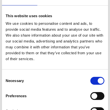
Als Favorit speichern
This website uses cookies
We use cookies to personalise content and ads, to
provide social media features and to analyse our traffic.
We also share information about your use of our site with
Produktinformation
Ähnliche Produkte
Bewe
our social media, advertising and analytics partners who
may combine it with other information that you’ve
provided to them or that they’ve collected from your use
of their services.
Beschreibung
ASC Universal-Rollgerüst 75x250
Sie haben die Wahl zwischen Bühne mit Holzbelag oder
Consent
Carbonbelag. Eine
Plattform mit Carbonboden ist 25%
Necessary
Selection
leichter
als eine Plattform mit Holzboden.
Das ASC Standard-Fahrgerüst ist für Arbeiten im
Innen-
und Außenbereich
geeignet.
Preferences
Das ASC Universal-Rollgerüst mit Streben ist standard mit
doppelt gebremsten Rollen
ausgestattet, die bis zu 25