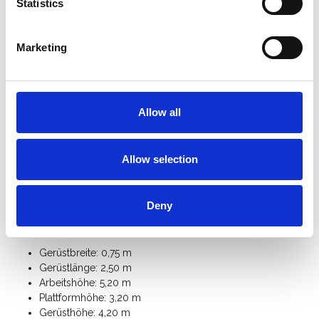
cm höhenverstellbar sind.
Statistics
Das ASC 75er-Rahmenbreite Rollgerüst ist mit einem
Handlauf in Knie- und Hüfthöhe
ausgestattet.
Marketing
Schneller Auf- und Abbau durch den
innovativen
Plattformhaken
mit integrierter Aushebesicherung.
Das ASC Alu-Rollgerüst ist mit einem
Bordbrettsatz
ausgestattet, der verhindert, dass Materialien oder
Werkzeuge von die Plattform fallen.
Allow all
Für den freistehenden Einsatz benötigen Sie 4
Ausleger
.
Mit zusätzlichen
Gerüstteilen
können Sie dieses Universal-
Rollgerüst mit einer Breite von 75 cm auf eine Arbeitshöhe
Allow selection
von 12 Metern erweitern.
Klicken Sie hier für die
Anleitung des ASC Universal-
Rollgerüst
.
Deny
Spezifikationen:
Gerüstbreite: 0,75 m
Gerüstlänge: 2,50 m
Arbeitshöhe: 5,20 m
Plattformhöhe: 3,20 m
Gerüsthöhe: 4,20 m