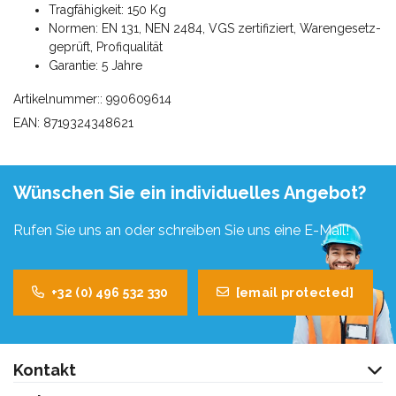
Tragfähigkeit: 150 Kg
Normen: EN 131, NEN 2484, VGS zertifiziert, Warengesetz-
geprüft, Profiqualität
Garantie: 5 Jahre
Artikelnummer:: 990609614
EAN: 8719324348621
Wünschen Sie ein individuelles Angebot?
Rufen Sie uns an oder schreiben Sie uns eine E-Mail!
+32 (0) 496 532 330
[email protected]
Kontakt