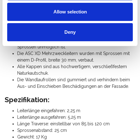
Vorteil hiervon ist zum einen, dass eine Oxidation des
Aluminiums so verhindert wird und zum anderen auch
Allow selection
den angenhmen Nebeneffekt hat, dass kein
Aluminiumabrieb auf der Leiter zurückbleibt.
Einzigartig: Die im Scharnier integrierte Spreizsicherung.
Deny
Alle Sprossen sind doppelt gebördelt und werden im
Holm gesperrt, so dass ein Verkanten oder verdrehen der
Sprossen unmöglich ist.
Die ASC XD Mehrzweckleitern wurden mit Sprossen mit
einem D-Profil, breite 30 mm, verbaut.
Alle Kappen sind aus hochwertigem, verschließfestem
Naturkautschuk.
Die Wandlaufrollen sind gummiert und verhindern beim
Aus- und Einschieben Beschädigungen an der Fassade.
Spezifikation:
Leiterlänge eingefahren: 2,25 m
Leiterlänge ausgefahren: 5,25 m
Länge Traverse: einstellbar von 85 bis 120 cm
Sprossenabstand: 25 cm
Gewicht: 17 Kg