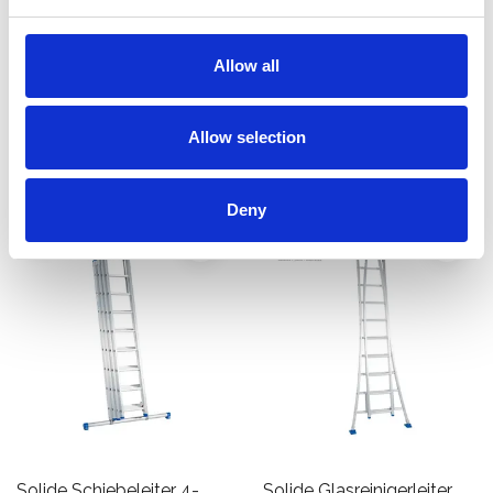
Sprossen
4x5
€988,00
€473,00
Allow all
€1.250,18
Exkl.
Exkl. MwSt
MwSt
Produkt anzeigen
Allow selection
Produkt anzeigen
Deny
Solide Schiebeleiter 4-
Solide Glasreinigerleiter