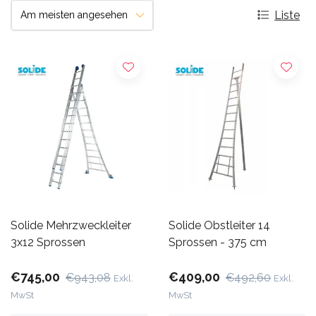
Liste
Solide Mehrzweckleiter
Solide Obstleiter 14
3x12 Sprossen
Sprossen - 375 cm
€745,00
€409,00
€943,08
€492,60
Exkl.
Exkl.
MwSt
MwSt