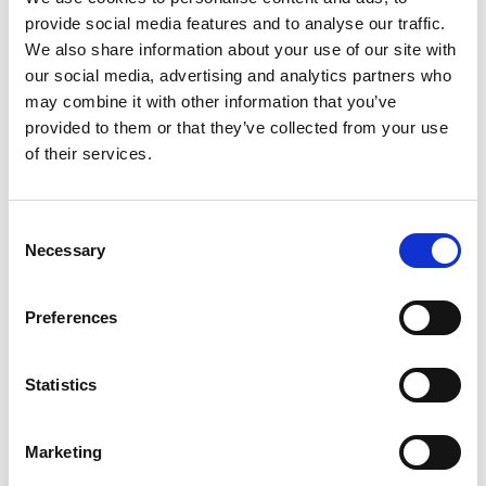
provide social media features and to analyse our traffic.
Produkt anzeigen
We also share information about your use of our site with
Produkt anzeigen
our social media, advertising and analytics partners who
may combine it with other information that you’ve
provided to them or that they’ve collected from your use
Mehr als 10.000 zufriedene
Kostenloser Versand in den
of their services.
Kunden
Niederlanden und Belgien
Consent
Necessary
Selection
Preferences
Statistics
Marketing
Solide Leiter 3x16
Wakü 102 Teleskopleiter