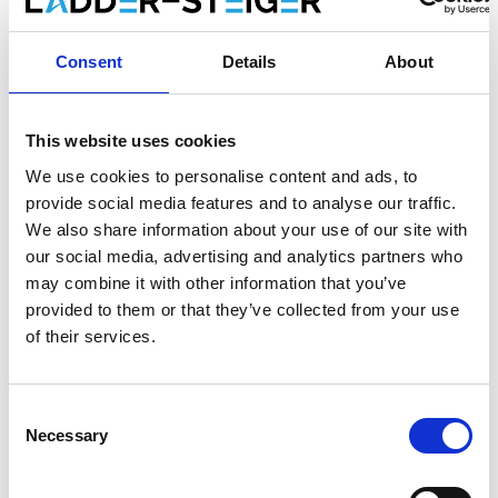
Eurostairs Stufen-Doppelleiter 2x12
Stufen STXD-12
Consent
Details
About
Bitte wählen Sie:
This website uses cookies
Eurostairs Stufen-Doppelleiter 2x12 Stufen STXD-
We use cookies to personalise content and ads, to
12
provide social media features and to analyse our traffic.
We also share information about your use of our site with
€372,00
€393,23
Exkl. MwSt
our social media, advertising and analytics partners who
€450,12
€475,81
Inkl. MwSt
may combine it with other information that you’ve
Gratis Versand innerhalb 1-3 Arbeitstagen oder abholen
provided to them or that they’ve collected from your use
in Maaseik (Kontakt unsere kundendienst)
of their services.
Consent
Necessary
Selection
Zum Warenkorb hinzufügen