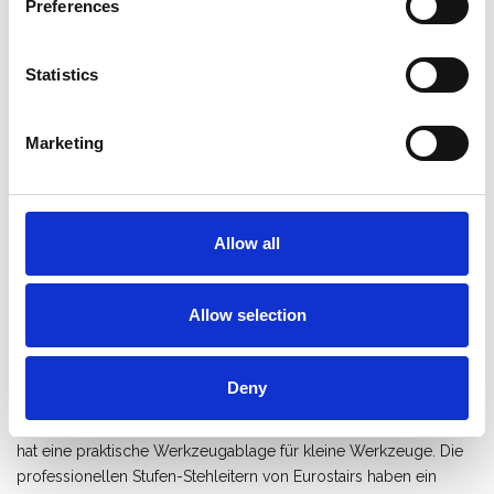
Preferences
Zum Angebot hinzufügen
Als Favorit speichern
Statistics
Marketing
Produktinformation
Ähnliche Produkte
Eige
Allow all
Beschreibung
Allow selection
Eurostairs Doppeltritt 12 Stufen mit
Bügel
Deny
Die doppelseitige Treppe mit 2x12 Stufen von Eurostairs ist
leicht und hat eine schmutzabweisende Beschichtung. Die Leiter
hat eine praktische Werkzeugablage für kleine Werkzeuge. Die
professionellen Stufen-Stehleitern von Eurostairs haben ein