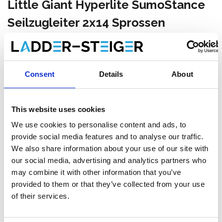
Little Giant Hyperlite SumoStance
Seilzugleiter 2x14 Sprossen
€1.129,00
Exkl. MwSt
€1.366,09
Inkl. MwSt
Gratis Versand innerhalb 1-3 Arbeitstagen. Selbst
Consent
Details
About
abholen möglich in Zevenaar (NL) oder Maaseik (BE)
This website uses cookies
We use cookies to personalise content and ads, to
provide social media features and to analyse our traffic.
Zum Warenkorb hinzufügen
We also share information about your use of our site with
our social media, advertising and analytics partners who
Zum Angebot hinzufügen
may combine it with other information that you’ve
provided to them or that they’ve collected from your use
Als Favorit speichern
of their services.